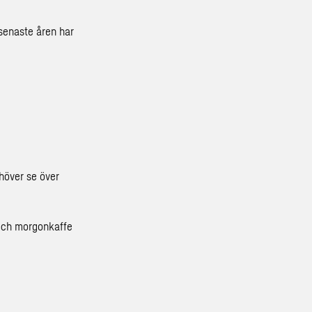
e senaste åren har
ehöver se över
 och morgonkaffe