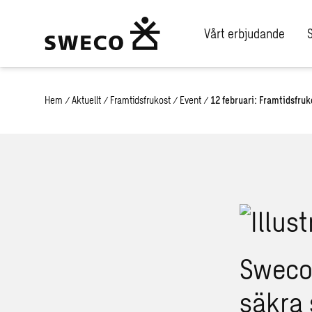
Vårt erbjudande
Hem
/
Aktuellt
/
Framtidsfrukost
/
Event
/
12 februari: Framtidsfru
Swecos
säkra