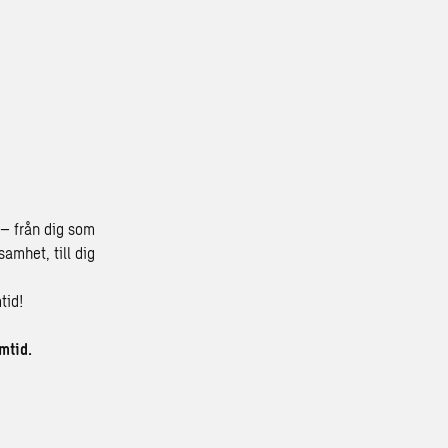
 – från dig som
amhet, till dig
tid!
amtid.