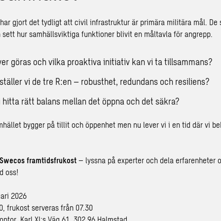
 har gjort det tydligt att civil infrastruktur är primära militära mål. D
 sett hur samhällsviktiga funktioner blivit en måltavla för angrepp.
r göras och vilka proaktiva initiativ kan vi ta tillsammans?
ställer vi de tre R:en – robusthet, redundans och resiliens?
i hitta rätt balans mellan det öppna och det säkra?
ället bygger på tillit och öppenhet men nu lever vi i en tid där vi b
 Swecos framtidsfrukost
– lyssna på experter och dela erfarenheter
d oss!
ari 2026
0, frukost serveras från 07.30
ntor, Karl XI:s Väg 61, 302 96 Halmstad