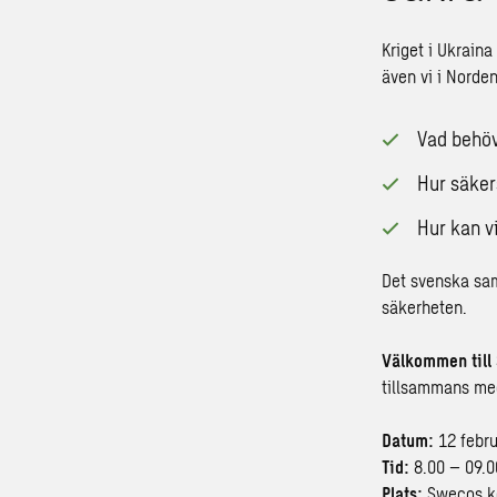
Kriget i Ukraina
även vi i Norden
Vad behöve
Hur säker
Hur kan v
Det svenska samh
säkerheten.
Välkommen till
tillsammans me
Datum:
12 febru
Tid:
8.00 – 09.0
Plats:
Swecos ko