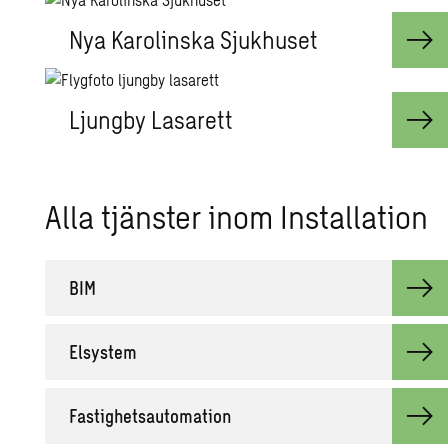
Nya Karolinska Sjukhuset
Ljungby Lasarett
Alla tjäns­ter inom In­stal­la­tion
BIM
El­sy­stem
Fas­tig­hets­au­to­ma­tion