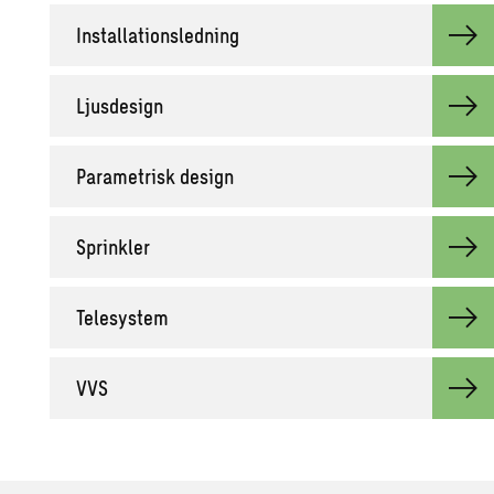
In­stal­la­tions­led­ning
Ljus­de­sign
Pa­ra­met­risk de­sign
Sprink­ler
Te­le­sy­stem
VVS