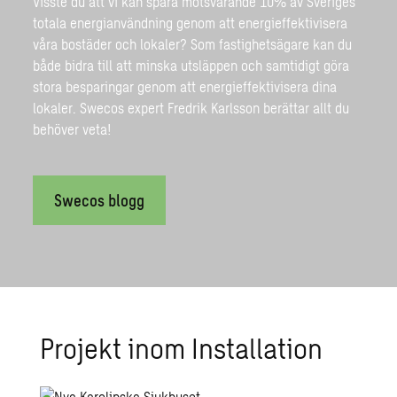
Visste du att vi kan spara motsvarande 10% av Sveriges
totala energianvändning genom att energieffektivisera
våra bostäder och lokaler? Som fastighetsägare kan du
både bidra till att minska utsläppen och samtidigt göra
stora besparingar genom att energieffektivisera dina
lokaler. Swecos expert Fredrik Karlsson berättar allt du
behöver veta!
Swecos blogg
Pro­jekt inom In­stal­la­tion