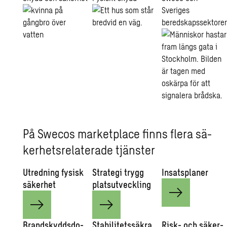
Sveriges
beredskapssektore
På Swe­cos mar­ket­pla­ce finns flera sä­
ker­hets­re­la­te­ra­de tjäns­ter
Ut­red­ning fy­sisk
Stra­te­gi trygg
In­sats­pla­ner
sä­ker­het
plats­ut­veck­ling
Brand­skydds­do­
Sta­bi­li­tets­säk­ra
Risk- och sä­ker­