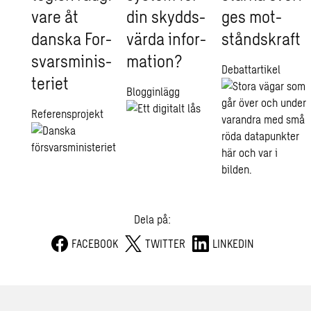
va­re åt
din skydds­
ges mot­
dans­ka For­
vär­da in­for­
stånds­kraft
svars­mi­ni­s­
ma­tion?
Debattartikel
te­ri­et
Blogginlägg
Referensprojekt
Dela på:
FACEBOOK
TWITTER
LINKEDIN