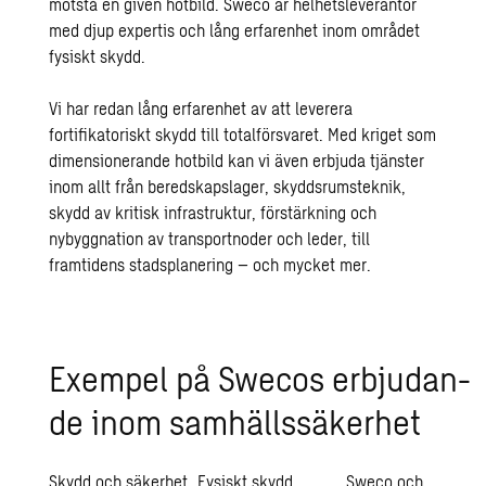
motstå en given hotbild. Sweco är helhetsleverantör
med djup expertis och lång erfarenhet inom området
fysiskt skydd.
Vi har redan lång erfarenhet av att leverera
fortifikatoriskt skydd till totalförsvaret. Med kriget som
dimensionerande hotbild kan vi även erbjuda tjänster
inom allt från beredskapslager, skyddsrumsteknik,
skydd av kritisk infrastruktur, förstärkning och
nybyggnation av transportnoder och leder, till
framtidens stadsplanering – och mycket mer.
Ex­em­pel på Swe­cos er­bju­dan­
de inom sam­hälls­sä­ker­het
Skydd och säkerhet
Fysiskt skydd
Sweco och