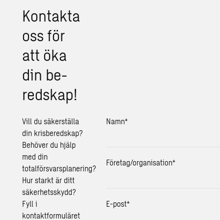
Kon­tak­ta
oss för
att öka
din be­
red­skap!
Vill du säkerställa
Namn
*
din krisberedskap?
Behöver du hjälp
med din
Företag/organisation
*
totalförsvarsplanering?
Hur starkt är ditt
säkerhetsskydd?
Fyll i
E-post
*
kontaktformuläret