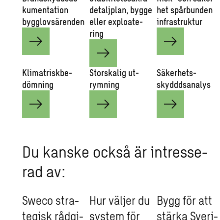
ku­men­ta­tion
de­talj­plan, bygge
het spår­bun­den
bygg­lov­sä­ren­den
eller ex­plo­a­te­
in­fra­struk­tur
ring
Kli­ma­trisk­be­
Stor­ska­lig ut­
Sä­ker­hets­
döm­ning
rym­ning
skyddds­a­na­lys
Du kanske också är in­tres­se­
rad av:
Sweco stra­
Hur väl­jer du
Bygg för att
te­gisk råd­gi­
sy­stem för
stär­ka Sve­ri­