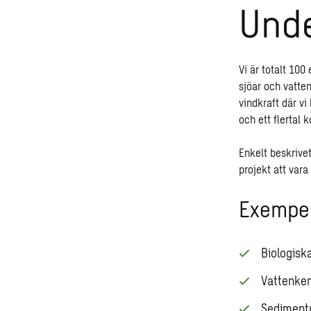
Unde
Vi är totalt 100
sjöar och vatte
vindkraft där v
och ett flertal
Enkelt beskrive
projekt att vara
Exempel
Biologisk
Vattenkem
Sediment