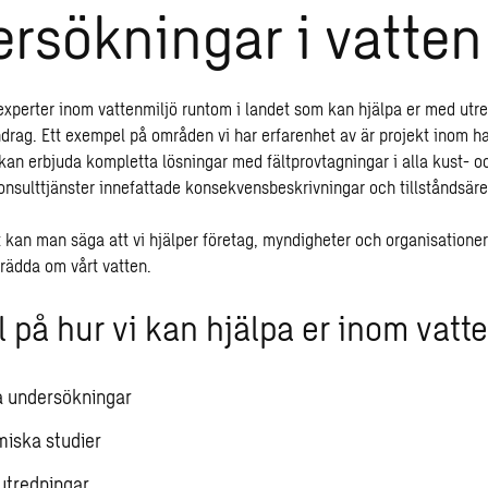
rsökningar i vatten
 experter inom vattenmiljö runtom i landet som kan hjälpa er med utre
ndrag. Ett exempel på områden vi har erfarenhet av är projekt inom 
i kan erbjuda kompletta lösningar med fältprovtagningar i alla kust-
 konsulttjänster innefattade konsekvensbeskrivningar och tillståndsär
t kan man säga att vi hjälper företag, myndigheter och organisationer
 rädda om vårt vatten.
 på hur vi kan hjälpa er inom vatte
a undersökningar
iska studier
utredningar