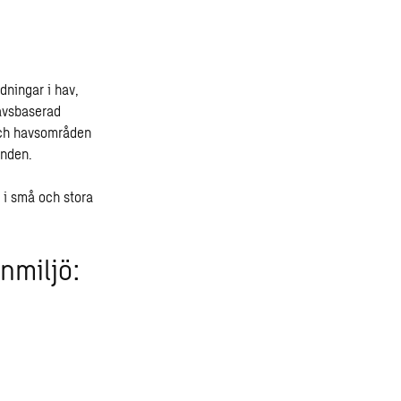
dningar i hav,
havsbaserad
 och havsområden
enden.
 i små och stora
nmiljö: