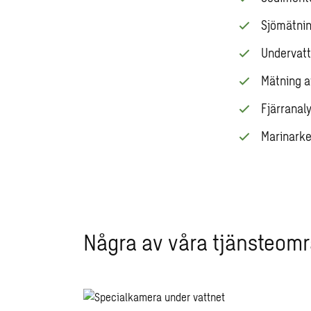
Sjömätnin
Undervatt
Mätning a
Fjärranal
Marinarke
Några av våra tjänsteom