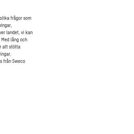
olika frågor som
ningar,
er landet, vi kan
. Med lång och
 att stötta
ingar.
is från Sweco