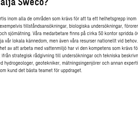
välja Sweco?
tis inom alla de områden som krävs för att ta ett helhetsgrepp inom 
, exempelvis tillståndsansökningar, biologiska undersökningar, förore
och sjömätning. Våra medarbetare finns på cirka 50 kontor spridda öv
tja vår lokala kännedom, men även våra resurser nationellt vid behov
het av att arbeta med vattenmiljö har vi den kompetens som krävs för
ifrån strategisk rådgivning till undersökningar och tekniska beskrivn
 hydrogeologer, geotekniker, mätningsingenjörer och annan expert
 som kund det bästa teamet för uppdraget.