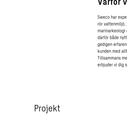
Varför 
Sweco har exper
rör vattenmiljö
marinarkeologi 
därför både nyt
gedigen erfaren
kunden med allt 
Tillsammans med
erbjuder vi dig
Projekt