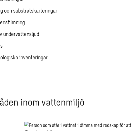
g och substratskarteringar
ensfilmning
v undervattensljud
ys
ologiska inventeringar
råden inom vattenmiljö