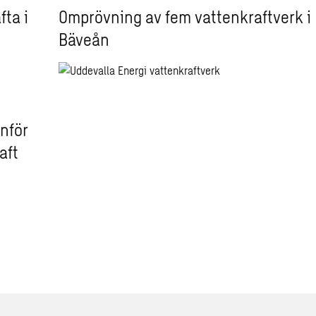
fta i
Omprövning av fem vattenkraftverk i
Bäveån
nför
aft