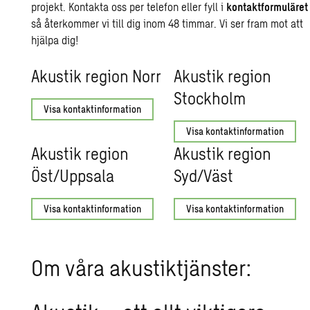
projekt. Kontakta oss per telefon eller fyll i
kontaktformuläret
så återkommer vi till dig inom 48 timmar. Vi ser fram mot att
hjälpa dig!
Aku­stik re­gi­on Norr
Aku­stik re­gi­on
Stock­holm
Visa kontaktinformation
Visa kontaktinformation
Aku­stik re­gi­on
Aku­stik re­gi­on
Öst/Upp­sa­la
Syd/Väst
Visa kontaktinformation
Visa kontaktinformation
Om våra akustiktjänster: