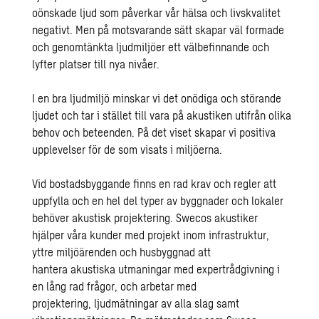
oönskade ljud som påverkar vår hälsa och livskvalitet
negativt. Men på motsvarande sätt skapar väl formade
och genomtänkta ljudmiljöer ett välbefinnande och
lyfter platser till nya nivåer.
I en bra ljudmiljö minskar vi det onödiga och störande
ljudet och tar i stället till vara på akustiken utifrån olika
behov och beteenden. På det viset skapar vi positiva
upplevelser för de som visats i miljöerna.
Vid bostadsbyggande finns en rad krav och regler att
uppfylla och en hel del typer av
byggnader och lokaler
behöver akustisk projektering
. Swecos akustiker
hjälper våra kunder med projekt inom infrastruktur,
yttre miljöärenden och husbyggnad att
hantera
akustiska
utmaningar med
expertrådgivning i
en lång rad frågor, och arbetar med
projektering,
ljudmätningar av alla slag
samt