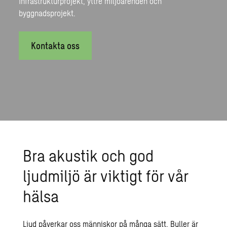
infrastrukturprojekt, yttre miljöärenden och
byggnadsprojekt.
Kontakta oss
Bra akustik och god
ljudmiljö är viktigt för vår
hälsa
Ljud påverkar oss människor på många sätt. Buller är