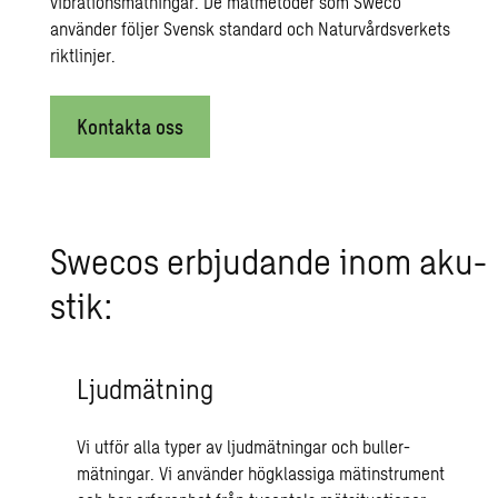
vibrationsmätningar
.
De mätmetoder som Sweco
använder följer Svensk standard och Naturvårdsverkets
riktlinjer.
Kontakta oss
Swe­cos er­bju­dan­de inom aku­
stik:
Ljudmätning
Vi utför alla typer av
ljudmätningar och buller-
mätningar.
Vi använder högklassiga mätinstrument