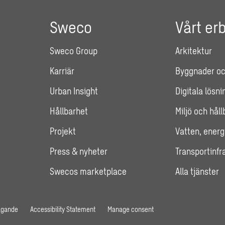
Sweco
Vårt er
Sweco Group
Arkitektur
Karriär
Byggnader oc
Urban Insight
Digitala lösni
Hållbarhet
Miljö och hål
Projekt
Vatten, energ
Press & nyheter
Transportinfr
Swecos marketplace
Alla tjänster
agande
Accessibility Statement
Manage consent