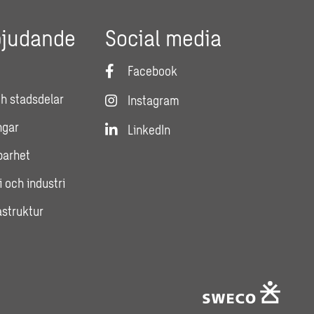
bjudande
Social media
Facebook
h stadsdelar
Instagram
ngar
LinkedIn
lbarhet
i och industri
astruktur