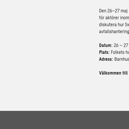
Den 26–27 maj 
för aktörer ino
diskutera hur S
avfallshantering
Datum:
26 – 27
Plats:
Folkets h
Adress:
Barnhus
Välkommen till