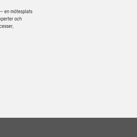
– en mötesplats
xperter och
cesser,