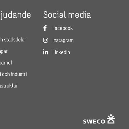
bjudande
Social media
Facebook
h stadsdelar
Instagram
ngar
LinkedIn
lbarhet
i och industri
astruktur