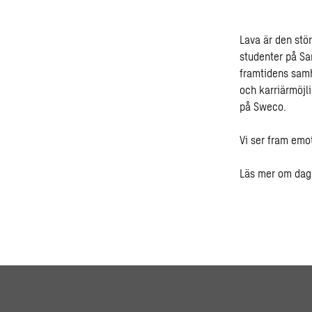
Lava är den stö
studenter på Sa
framtidens samh
och karriärmöjli
på Sweco.
Vi ser fram emot
Läs mer om da