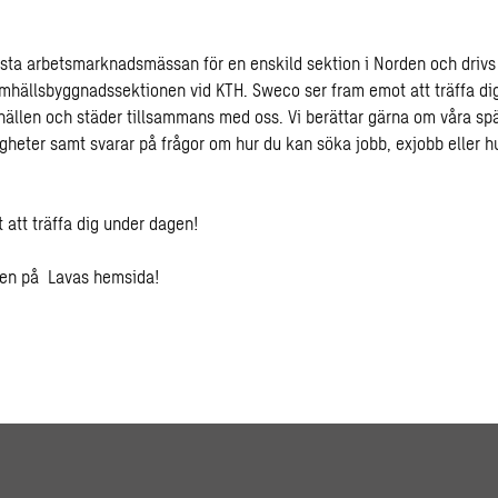
rsta arbetsmarknadsmässan för en enskild sektion i Norden och drivs 
mhällsbyggnadssektionen vid KTH. Sweco ser fram emot att träffa dig
ällen och städer tillsammans med oss. Vi berättar gärna om våra sp
gheter samt svarar på frågor om hur du kan söka jobb, exjobb eller hur
 att träffa dig under dagen!
gen på
Lavas hemsida
!