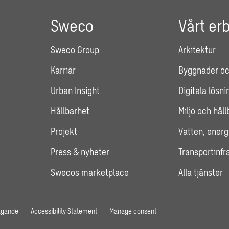
Sweco
Vårt er
Sweco Group
Arkitektur
Karriär
Byggnader oc
Urban Insight
Digitala lösni
Hållbarhet
Miljö och hål
Projekt
Vatten, energ
Press & nyheter
Transportinfr
Swecos marketplace
Alla tjänster
agande
Accessibility Statement
Manage consent