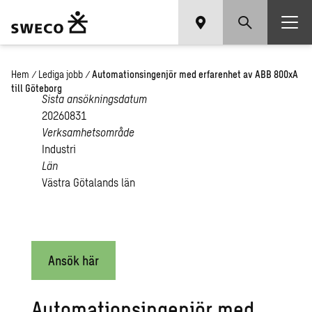
Hem
/
Lediga jobb
/
Automationsingenjör med erfarenhet av ABB 800xA
till Göteborg
Sista ansökningsdatum
20260831
Verksamhetsområde
Industri
Län
Västra Götalands län
Ansök här
Automationsingenjör med