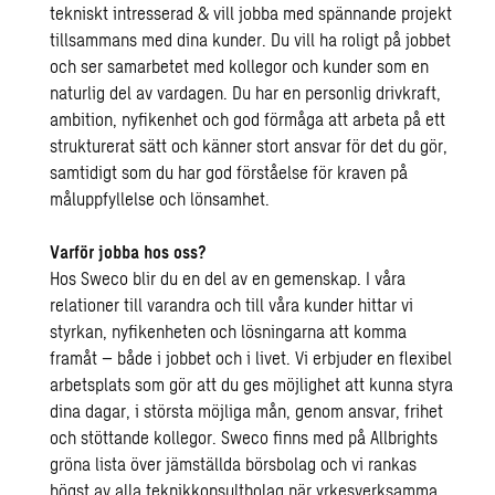
tekniskt intresserad & vill jobba med spännande projekt
tillsammans med dina kunder. Du vill ha roligt på jobbet
och ser samarbetet med kollegor och kunder som en
naturlig del av vardagen. Du har en personlig drivkraft,
ambition, nyfikenhet och god förmåga att arbeta på ett
strukturerat sätt och känner stort ansvar för det du gör,
samtidigt som du har god förståelse för kraven på
måluppfyllelse och lönsamhet.
Varför jobba hos oss?
Hos Sweco blir du en del av en gemenskap. I våra
relationer till varandra och till våra kunder hittar vi
styrkan, nyfikenheten och lösningarna att komma
framåt – både i jobbet och i livet. Vi erbjuder en flexibel
arbetsplats som gör att du ges möjlighet att kunna styra
dina dagar, i största möjliga mån, genom ansvar, frihet
och stöttande kollegor. Sweco finns med på Allbrights
gröna lista över jämställda börsbolag och vi rankas
högst av alla teknikkonsultbolag när yrkesverksamma