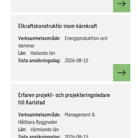
View v
Elkraftskonstruktör inom kärnkraft
Verksamhetsområde:
Energiproduktion och
dammar
Län:
Hallands län
Sista ansökningsdag:
2026-08-15
View v
Erfaren projekt- och projekteringsledare
till Karlstad
Verksamhetsområde:
Management &
Hållbara Byggnader
Län:
Värmlands län
Sista ansökningsdag:
2026-08-15