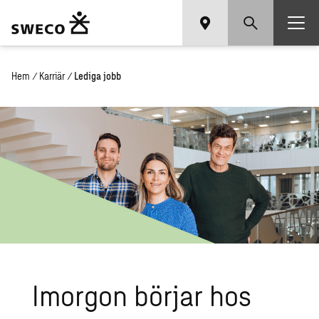
Hem
/
Karriär
/
Lediga jobb
Imor­gon bör­jar hos