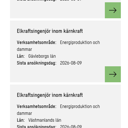
View v
Elkraftsingenjör inom kärnkraft
Verksamhetsområde:
Energiproduktion och
dammar
Län:
Gävleborgs län
Sista ansökningsdag:
2026-08-09
View v
Elkraftsingenjör inom kärnkraft
Verksamhetsområde:
Energiproduktion och
dammar
Län:
Västmanlands län
Sista ansökningsdag:
2026-08-09