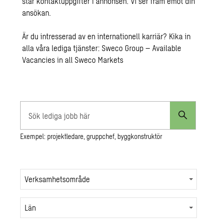
står kontaktuppgifter i annonsen. Vi ser fram emot din
ansökan.
Är du intresserad av en internationell karriär? Kika in
alla våra lediga tjänster:
Sweco Group – Available
Vacancies in all Sweco Markets
Sök
lediga
Exempel: projektledare, gruppchef, byggkonstruktör
jobb
här
Verksamhetsområde
Län