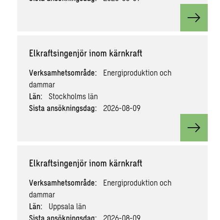
View v
Elkraftsingenjör inom kärnkraft
Verksamhetsområde:
Energiproduktion och
dammar
Län:
Stockholms län
Sista ansökningsdag:
2026-08-09
View v
Elkraftsingenjör inom kärnkraft
Verksamhetsområde:
Energiproduktion och
dammar
Län:
Uppsala län
Sista ansökningsdag:
2026-08-09