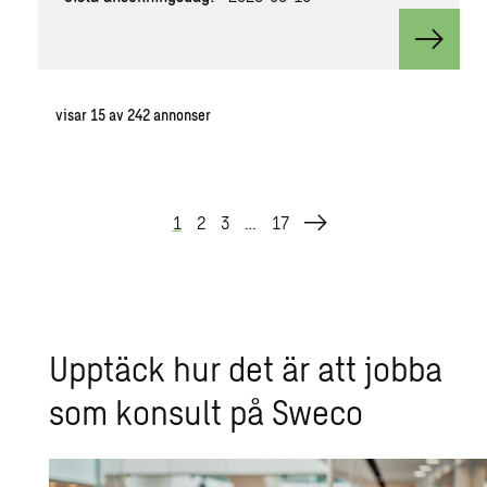
View va
visar
15
av
242
annonser
1
2
3
…
17
Upp­täck hur det är att jobba
som kon­sult på Sweco