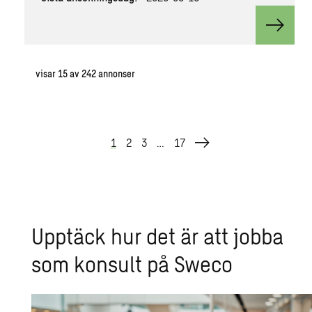
View va
visar
15
av
242
annonser
1
2
3
…
17
Upp­täck hur det är att jobba
som kon­sult på Sweco