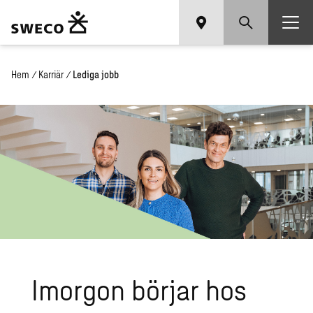
Hem
/
Karriär
/
Lediga jobb
Imor­gon bör­jar hos