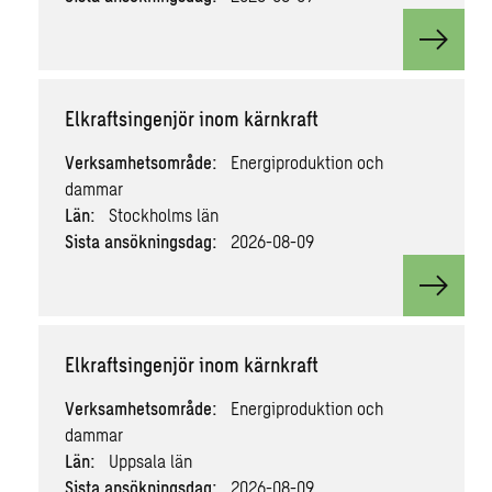
View v
Elkraftsingenjör inom kärnkraft
Verksamhetsområde:
Energiproduktion och
dammar
Län:
Stockholms län
Sista ansökningsdag:
2026-08-09
View v
Elkraftsingenjör inom kärnkraft
Verksamhetsområde:
Energiproduktion och
dammar
Län:
Uppsala län
Sista ansökningsdag:
2026-08-09