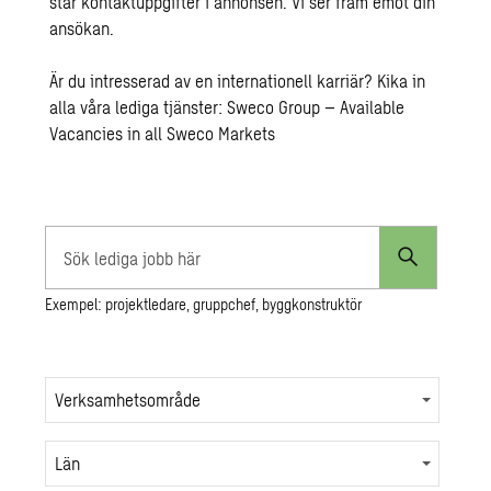
står kontaktuppgifter i annonsen. Vi ser fram emot din
ansökan.
Är du intresserad av en internationell karriär? Kika in
alla våra lediga tjänster:
Sweco Group – Available
Vacancies in all Sweco Markets
Sök
lediga
Exempel: projektledare, gruppchef, byggkonstruktör
jobb
här
Verksamhetsområde
Län