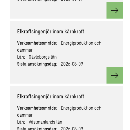
View v
Elkraftsingenjör inom kärnkraft
Verksamhetsområde:
Energiproduktion och
dammar
Län:
Gävleborgs län
Sista ansökningsdag:
2026-08-09
View v
Elkraftsingenjör inom kärnkraft
Verksamhetsområde:
Energiproduktion och
dammar
Län:
Västmanlands län
Sista ansökningsdag:
2026-08-09