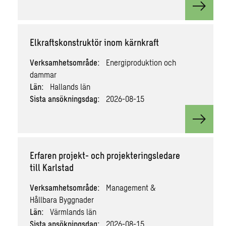
View v
Elkraftskonstruktör inom kärnkraft
Verksamhetsområde:
Energiproduktion och
dammar
Län:
Hallands län
Sista ansökningsdag:
2026-08-15
View v
Erfaren projekt- och projekteringsledare
till Karlstad
Verksamhetsområde:
Management &
Hållbara Byggnader
Län:
Värmlands län
Sista ansökningsdag:
2026-08-15