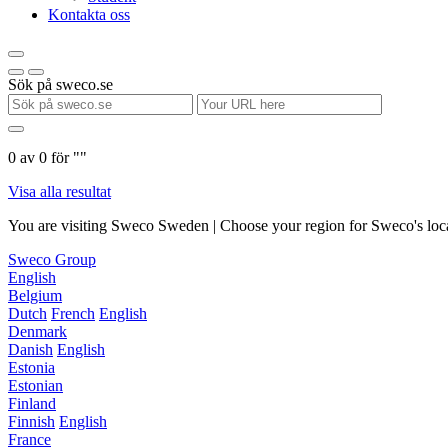
Kontakta oss
Sök på sweco.se
0
av
0
för "
"
Visa alla resultat
You are visiting Sweco Sweden | Choose your region for Sweco's loca
Sweco Group
English
Belgium
Dutch
French
English
Denmark
Danish
English
Estonia
Estonian
Finland
Finnish
English
France