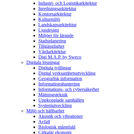
Industri- och Logistikarkitektur
Inredningsarkitektur
Kontorsarkitektur
Kulturmiljö
Landskapsarkitektur
Ljusdesign
Miljöer för lärande
Stadsplanering
Tillgänglighet
Vårdarkitektur
Digi M.A.P. by Sweco
Digitala lösningar
Digitala tvillingar
Digital verksamhetsutveckling
Geografisk information
Informationshantering
Informations- och cybersäkerhet
Mätningsteknik
Uppkopplade samhällen
Systemutveckling
Miljö och hållbarhet
Akustik och vibrationer
Avfall
Biologisk mångfald
Cirkulär ekonomi