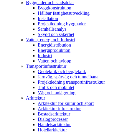
Byggnader och stadsdelar
Byggkonstruktion
Hållbar fastighetsutveckling
Installation
Projektledning byggnader
Samhällsanalys
Skydd och säkerhet
Vatten, energi och Industri
Energidistribution
Energiproduktion
Industri
Vatten och avlopp
Transportinfrastruktur
Geoteknik och bergteknik
Järnväg, spårväg och tunnelbana
Projektledning transportinfrastruktur
Trafik och mobilitet
Väg och anläggning
Arkitektur
Arkitektur för kultur och sport
Arkitektur infrastruktur
Bostadsarkitektur
Dialogprocesser
Handelsarkitektur
Hotellarkitektur