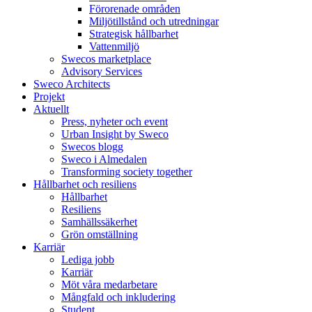
Förorenade områden
Miljötillstånd och utredningar
Strategisk hållbarhet
Vattenmiljö
Swecos marketplace
Advisory Services
Sweco Architects
Projekt
Aktuellt
Press, nyheter och event
Urban Insight by Sweco
Swecos blogg
Sweco i Almedalen
Transforming society together
Hållbarhet och resiliens
Hållbarhet
Resiliens
Samhällssäkerhet
Grön omställning
Karriär
Lediga jobb
Karriär
Möt våra medarbetare
Mångfald och inkludering
Student