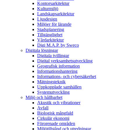
Kontorsarkitektur
Kulturmiljö
Landskapsarkitektur
Ljusdesign
Miljöer för lärande
Stadsplanering
Tillgänglighet
Vårdarkitektur
Digi M.A.P. by Sweco
Digitala lösningar
Digitala tvillingar
Digital verksamhetsutveckling
Geografisk information
Informationshantering
Informations- och cybersäkerhet
Mätningsteknik
Uppkopplade samhällen
Systemutveckling
Miljö och hållbarhet
Akustik och vibrationer
Avfall
Biologisk mångfald
Cirkulär ekonomi
Förorenade områden
Miljötillstånd och utredningar