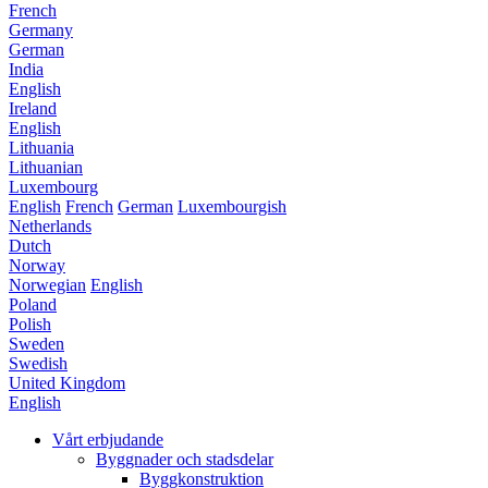
French
Germany
German
India
English
Ireland
English
Lithuania
Lithuanian
Luxembourg
English
French
German
Luxembourgish
Netherlands
Dutch
Norway
Norwegian
English
Poland
Polish
Sweden
Swedish
United Kingdom
English
Vårt erbjudande
Byggnader och stadsdelar
Byggkonstruktion