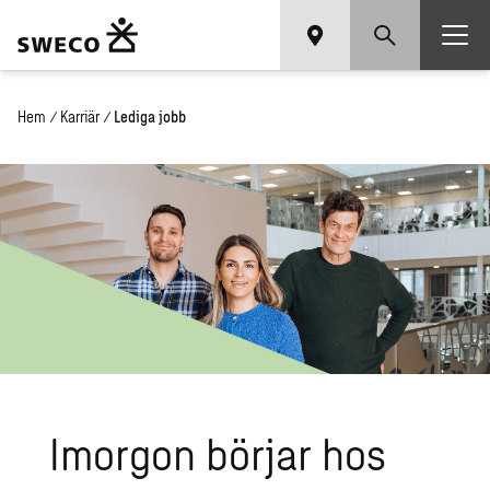
Hem
/
Karriär
/
Lediga jobb
Imor­gon bör­jar hos