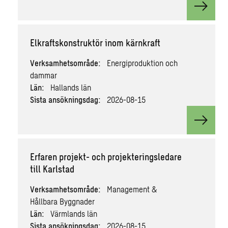
View v
Elkraftskonstruktör inom kärnkraft
Verksamhetsområde:
Energiproduktion och
dammar
Län:
Hallands län
Sista ansökningsdag:
2026-08-15
View v
Erfaren projekt- och projekteringsledare
till Karlstad
Verksamhetsområde:
Management &
Hållbara Byggnader
Län:
Värmlands län
Sista ansökningsdag:
2026-08-15