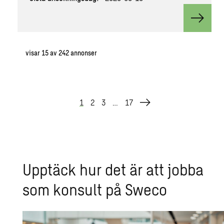
View va
visar
15
av
242
annonser
1
2
3
…
17
Upp­täck hur det är att jobba
som kon­sult på Sweco