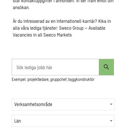
står kontaktuppgifter i annonsen. Vi ser fram emot din
ansökan.
Är du intresserad av en internationell karriär? Kika in
alla våra lediga tjänster:
Sweco Group – Available
Vacancies in all Sweco Markets
Sök
lediga
Exempel: projektledare, gruppchef, byggkonstruktör
jobb
här
Verksamhetsområde
Län