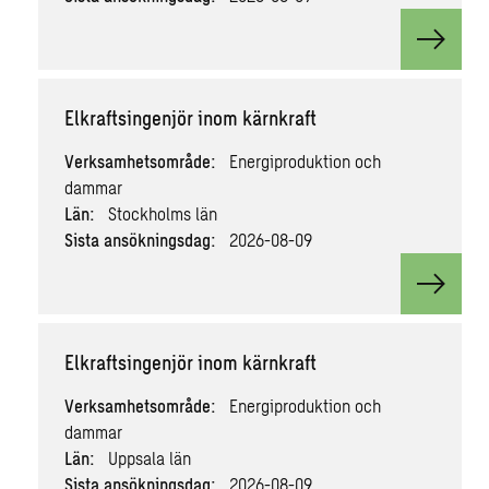
View v
Elkraftsingenjör inom kärnkraft
Verksamhetsområde:
Energiproduktion och
dammar
Län:
Stockholms län
Sista ansökningsdag:
2026-08-09
View v
Elkraftsingenjör inom kärnkraft
Verksamhetsområde:
Energiproduktion och
dammar
Län:
Uppsala län
Sista ansökningsdag:
2026-08-09