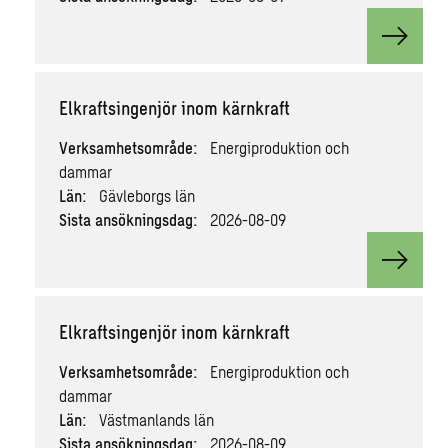
View v
Elkraftsingenjör inom kärnkraft
Verksamhetsområde:
Energiproduktion och
dammar
Län:
Gävleborgs län
Sista ansökningsdag:
2026-08-09
View v
Elkraftsingenjör inom kärnkraft
Verksamhetsområde:
Energiproduktion och
dammar
Län:
Västmanlands län
Sista ansökningsdag:
2026-08-09