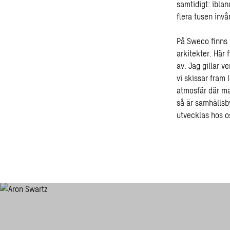
samtidigt: ibla
flera tusen inv
På Sweco finns k
arkitekter. Här 
av. Jag gillar v
vi skissar fram 
atmosfär där man
så är samhällsb
utvecklas hos o