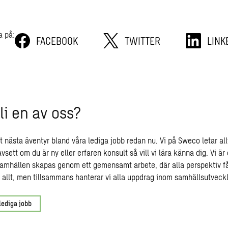
a på:
FACEBOOK
TWITTER
LINK
bli en av oss?
t nästa äventyr bland våra lediga jobb redan nu. Vi på Sweco letar all
sett om du är ny eller erfaren konsult så vill vi lära känna dig. Vi ä
samhällen skapas genom ett gemensamt arbete, där alla perspektiv få
n allt, men tillsammans hanterar vi alla uppdrag inom samhällsutveckl
lediga jobb