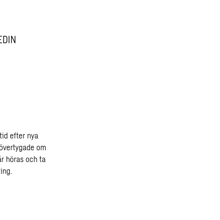
EDIN
tid efter nya
r övertygade om
r höras och ta
ing.