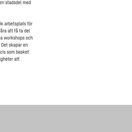
 en stadsdel med
k arbetsplats för
ra att få ta del
nära workshops och
. Det skapar en
recis som basket
igheter att