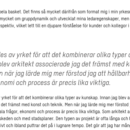
pela basket. Det finns så mycket därifrån som format mig i min yrkes
g mycket om gruppdynamik och utvecklat mina ledaregenskaper, men
spektiv, vilket lett till en djupare förståelse för kunder och kollegor i
es av yrket för att det kombinerar olika typer
blev arkitekt associerade jag det främst med 
n när jag lärde mig mer förstod jag att hållbarh
onomi och process är precis lika viktiga.
yrket för att det kombinerar olika typer av kunskap. Innan jag blev a
 det främst med konst och teknik. Men när jag lärde mig mer förstod 
ala frågor, ekonomi och process är precis lika viktiga. Som arkitekt a
skeden och med stadsplaner. Den typen av projekt är ofta långa och hå
sivt och ibland puttrar det på i lugnare tempo. Det gör att jag har mång