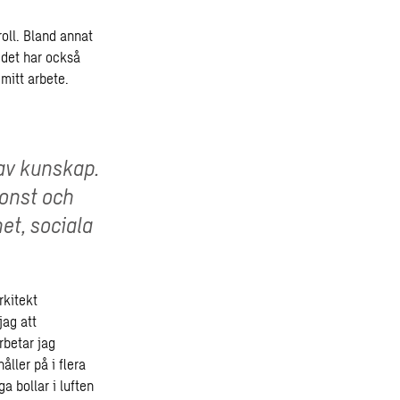
roll. Bland annat
 det har också
 mitt arbete.
 av kunskap.
konst och
et, sociala
rkitekt
jag att
rbetar jag
ller på i flera
a bollar i luften