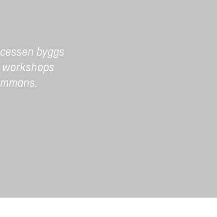
rocessen byggs
ra workshops
sammans.