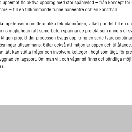
nd uppemot tio aktiva uppdrag med stor spännvidd – från koncept för
ånare – till en tillkommande tunnelbaneentré och en konsthall.
ompetenser inom flera olika teknikområden, vilket gör det till en uni
finns möjligheten att samarbeta i spännande projekt som annars är svå
erkligen projekt där processen byggs upp kring en serie tvärdiscipli
lösningar tillsammans. Gillar också att miljön är öppen och tillåtande
 lätt kan ställa frågor och involvera kollegor i högt som lågt, för p
yggnad en lagsport. Om man vill och vågar så finns det oändliga möjl
ss.