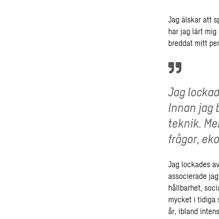
Jag älskar att s
har jag lärt mi
breddat mitt per
Jag lockad
Innan jag 
teknik. Me
frågor, ek
Jag lockades av 
associerade jag
hållbarhet, soci
mycket i tidiga 
år, ibland inten