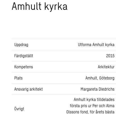
Am­hult kyrka
Uppdrag
Utforma Amhult kyrka
Färdigställt
2015
Kompetens
Arkitektur
Plats
Amhult, Göteborg
Ansvarig arkitekt
Margareta Diedrichs
Amhult kyrka tilldelades
första pris ur Per och Alma
Övrigt
Olssons fond, för årets bästa