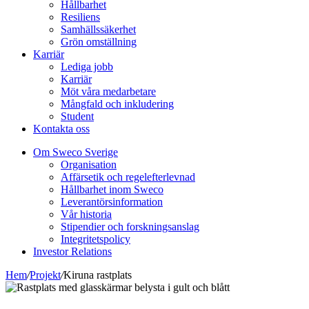
Hållbarhet
Resiliens
Samhällssäkerhet
Grön omställning
Karriär
Lediga jobb
Karriär
Möt våra medarbetare
Mångfald och inkludering
Student
Kontakta oss
Om Sweco Sverige
Organisation
Affärsetik och regelefterlevnad
Hållbarhet inom Sweco
Leverantörsinformation
Vår historia
Stipendier och forskningsanslag
Integritetspolicy
Investor Relations
Hem
/
Projekt
/
Kiruna rastplats