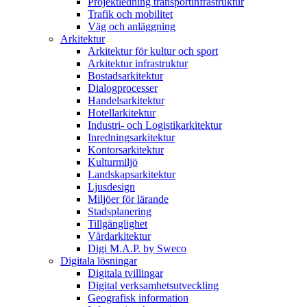
Projektledning transportinfrastruktur
Trafik och mobilitet
Väg och anläggning
Arkitektur
Arkitektur för kultur och sport
Arkitektur infrastruktur
Bostadsarkitektur
Dialogprocesser
Handelsarkitektur
Hotellarkitektur
Industri- och Logistikarkitektur
Inredningsarkitektur
Kontorsarkitektur
Kulturmiljö
Landskapsarkitektur
Ljusdesign
Miljöer för lärande
Stadsplanering
Tillgänglighet
Vårdarkitektur
Digi M.A.P. by Sweco
Digitala lösningar
Digitala tvillingar
Digital verksamhetsutveckling
Geografisk information