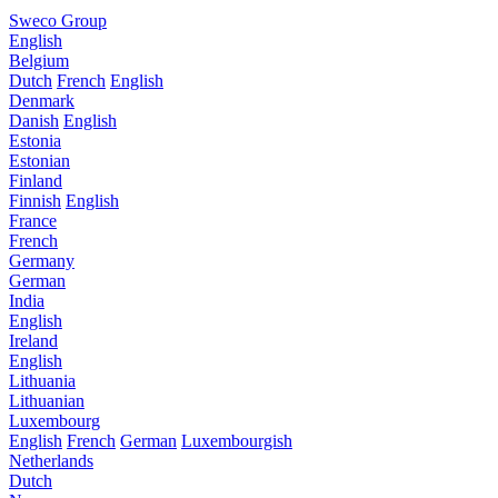
Sweco Group
English
Belgium
Dutch
French
English
Denmark
Danish
English
Estonia
Estonian
Finland
Finnish
English
France
French
Germany
German
India
English
Ireland
English
Lithuania
Lithuanian
Luxembourg
English
French
German
Luxembourgish
Netherlands
Dutch