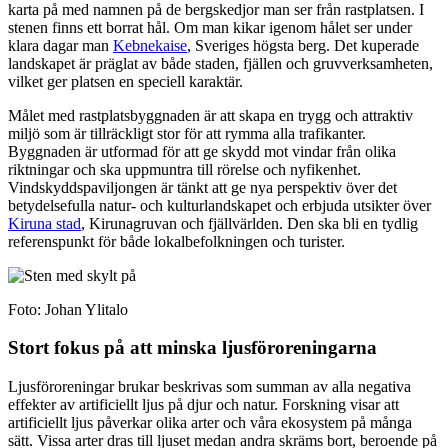
karta på med namnen på de bergskedjor man ser från rastplatsen. I
stenen finns ett borrat hål. Om man kikar igenom hålet ser under
klara dagar man
Kebnekaise
, Sveriges högsta berg. Det kuperade
landskapet är präglat av både staden, fjällen och gruvverksamheten,
vilket ger platsen en speciell karaktär.
Målet med rastplatsbyggnaden är att skapa en trygg och attraktiv
miljö som är tillräckligt stor för att rymma alla trafikanter.
Byggnaden är utformad för att ge skydd mot vindar från olika
riktningar och ska uppmuntra till rörelse och nyfikenhet.
Vindskyddspaviljongen är tänkt att ge nya perspektiv över det
betydelsefulla natur- och kulturlandskapet och erbjuda utsikter över
Kiruna stad
, Kirunagruvan och fjällvärlden. Den ska bli en tydlig
referenspunkt för både lokalbefolkningen och turister.
Foto: Johan Ylitalo
Stort fokus på att minska ljusföroreningarna
Ljusföroreningar brukar beskrivas som summan av alla negativa
effekter av artificiellt ljus på djur och natur. Forskning visar att
artificiellt ljus påverkar olika arter och våra ekosystem på många
sätt. Vissa arter dras till ljuset medan andra skräms bort, beroende på