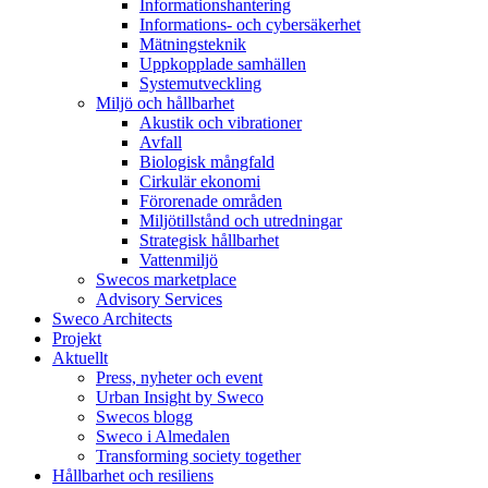
Informationshantering
Informations- och cybersäkerhet
Mätningsteknik
Uppkopplade samhällen
Systemutveckling
Miljö och hållbarhet
Akustik och vibrationer
Avfall
Biologisk mångfald
Cirkulär ekonomi
Förorenade områden
Miljötillstånd och utredningar
Strategisk hållbarhet
Vattenmiljö
Swecos marketplace
Advisory Services
Sweco Architects
Projekt
Aktuellt
Press, nyheter och event
Urban Insight by Sweco
Swecos blogg
Sweco i Almedalen
Transforming society together
Hållbarhet och resiliens