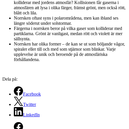
kolliderar med jordens atmosfär? Kollisionen får gaserna i
atmosfären att lysa i olika färger, främst grönt, men också rött,
blått och lila.
Norrsken oftast syns i polarområdena, men kan ibland ses
längre söderut under solstormar.
Färgerna i norrsken beror på vilka gaser som kolliderar med
partiklarna. Grönt är vanligast, medan rött och violett är mer
sällsynta.
Norrsken har olika former – de kan se ut som böljande vågor,
spiraler eller till och med som stjärnor som blinkar. Varje
upplevelse är unik och beroende på de atmosfäriska
förhållandena.
Dela på:
Facebook
Twitter
LinkedIn