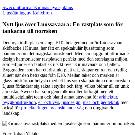
Sweco utformar Kirunas nya sjukhus
Ljussättning av Kalixbron
Nytt ljus över Luossavaara: En rastplats som för
tankarna till norrsken
Den nya trafikplatsen längs E10, belägen nedanför Luossavaara
skidbacke i Kiruna, har fått en spektakulär ljussättning som
påminner om det magiska norrskenet. Med sin noggrant utformade
design harmoniserar rastplatsen perfekt med den storslagna miljön,
som erbjuder en fantastisk utsikt över Kirunavaara och fjällen.
Byggnaden, som har ett distinkt platt tak, skapar en ren och tydlig
siluett när den betraktas från E10. Mellan taket och marken är
glasvindskärmar belysta med ett ljus som ska påminna om norrsken.
Ljuset förändrar sig sakta i styrka och färg, vilket bidrar till en unik
atmosfär. Sweco har som generalkonsulter bidragit med ett
multidisciplinärt team och bland annat ansvarat för
arkitektur
,
byggkonstruktion
,
el- och vvs
,
ljusdesign
,
mät- och geoteknik
men
också för
projekteringen av anslutande väg
och omgivande
landskap.
Foto: Johan Ylitalo