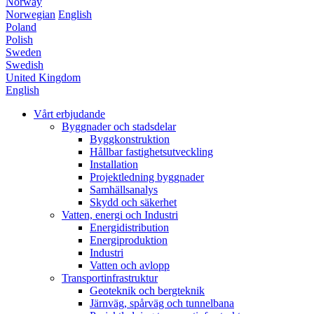
Norway
Norwegian
English
Poland
Polish
Sweden
Swedish
United Kingdom
English
Vårt erbjudande
Byggnader och stadsdelar
Byggkonstruktion
Hållbar fastighetsutveckling
Installation
Projektledning byggnader
Samhällsanalys
Skydd och säkerhet
Vatten, energi och Industri
Energidistribution
Energiproduktion
Industri
Vatten och avlopp
Transportinfrastruktur
Geoteknik och bergteknik
Järnväg, spårväg och tunnelbana