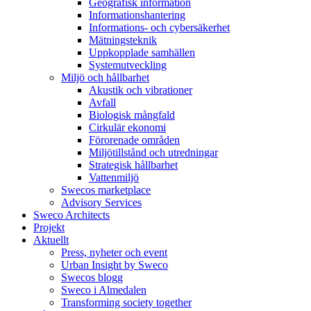
Geografisk information
Informationshantering
Informations- och cybersäkerhet
Mätningsteknik
Uppkopplade samhällen
Systemutveckling
Miljö och hållbarhet
Akustik och vibrationer
Avfall
Biologisk mångfald
Cirkulär ekonomi
Förorenade områden
Miljötillstånd och utredningar
Strategisk hållbarhet
Vattenmiljö
Swecos marketplace
Advisory Services
Sweco Architects
Projekt
Aktuellt
Press, nyheter och event
Urban Insight by Sweco
Swecos blogg
Sweco i Almedalen
Transforming society together