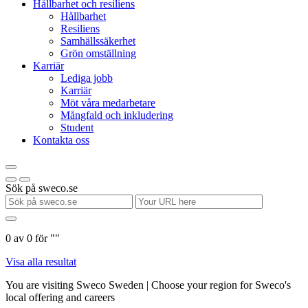
Hållbarhet och resiliens
Hållbarhet
Resiliens
Samhällssäkerhet
Grön omställning
Karriär
Lediga jobb
Karriär
Möt våra medarbetare
Mångfald och inkludering
Student
Kontakta oss
Sök på sweco.se
0
av
0
för "
"
Visa alla resultat
You are visiting Sweco Sweden | Choose your region for Sweco's
local offering and careers