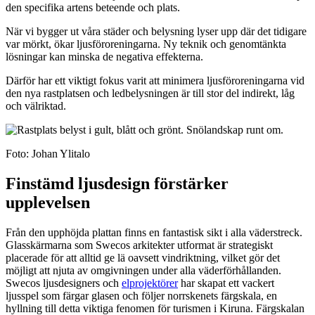
den specifika artens beteende och plats.
När vi bygger ut våra städer och belysning lyser upp där det tidigare
var mörkt, ökar ljusföroreningarna. Ny teknik och genomtänkta
lösningar kan minska de negativa effekterna.
Därför har ett viktigt fokus varit att minimera ljusföroreningarna vid
den nya rastplatsen och ledbelysningen är till stor del indirekt, låg
och välriktad.
Foto: Johan Ylitalo
Finstämd ljusdesign förstärker
upplevelsen
Från den upphöjda plattan finns en fantastisk sikt i alla väderstreck.
Glasskärmarna som Swecos arkitekter utformat är strategiskt
placerade för att alltid ge lä oavsett vindriktning, vilket gör det
möjligt att njuta av omgivningen under alla väderförhållanden.
Swecos ljusdesigners och
elprojektörer
har skapat ett vackert
ljusspel som färgar glasen och följer norrskenets färgskala, en
hyllning till detta viktiga fenomen för turismen i Kiruna. Färgskalan