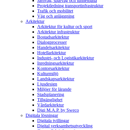
Järnväg, spårväg och tunnelbana
Projektledning transportinfrastruktur
Trafik och mobilitet
Väg och anläggning
Arkitektur
Arkitektur för kultur och sport
Arkitektur infrastruktur
Bostadsarkitektur
Dialogprocesser
Handelsarkitektur
Hotellarkitektur
Industri- och Logistikarkitektur
Inredningsarkitektur
Kontorsarkitektur
Kulturmiljö
Landskapsarkitektur
Ljusdesign
Miljöer för lärande
Stadsplanering
Tillgänglighet
Vårdarkitektur
Digi M.A.P. by Sweco
Digitala lösningar
Digitala tvillingar
Digital verksamhetsutveckling