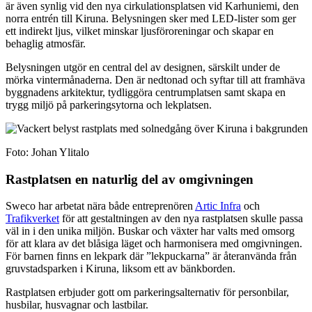
är även synlig vid den nya cirkulationsplatsen vid Karhuniemi, den
norra entrén till Kiruna. Belysningen sker med LED-lister som ger
ett indirekt ljus, vilket minskar ljusföroreningar och skapar en
behaglig atmosfär.
Belysningen utgör en central del av designen, särskilt under de
mörka vintermånaderna. Den är nedtonad och syftar till att framhäva
byggnadens arkitektur, tydliggöra centrumplatsen samt skapa en
trygg miljö på parkeringsytorna och lekplatsen.
Foto: Johan Ylitalo
Rastplatsen en naturlig del av omgivningen
Sweco har arbetat nära både entreprenören
Artic Infra
och
Trafikverket
för att gestaltningen av den nya rastplatsen skulle passa
väl in i den unika miljön. Buskar och växter har valts med omsorg
för att klara av det blåsiga läget och harmonisera med omgivningen.
För barnen finns en lekpark där ”lekpuckarna” är återanvända från
gruvstadsparken i Kiruna, liksom ett av bänkborden.
Rastplatsen erbjuder gott om parkeringsalternativ för personbilar,
husbilar, husvagnar och lastbilar.