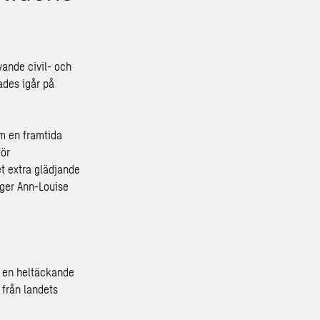
vande civil- och
ades igår på
m en framtida
för
et extra glädjande
äger Ann-Louise
r en heltäckande
 från landets