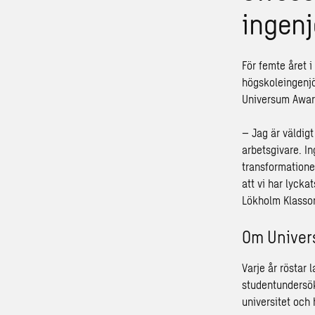
ingenj
För femte året 
högskoleingenjö
Universum Awar
–
Jag är väldig
arbetsgivare. I
transformatione
att vi har lycka
Lökholm Klasson
Om Univer
Varje år röstar
studentundersökn
universitet och