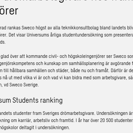
örer
i rad rankas Sweco högst av alla teknikkonsultbolag bland landets bli
rer. Det visar Universums årliga studentundersökning som presenter
ds.
t glad över att kommande civil- och högskoleingenjörer ser Sweco so
ngenjörskompetens och kunskap om samhällsplanering är avgörande 
n till hållbara samhällen och städer, både nu och framåt. Därför är d
ts nå ut med vilka vi är och vad vi kan bidra med som arbetsgivare
, s
, vd Sweco Sverige.
sum Students ranking
 landets studenter fram Sveriges drömarbetsgivare. Undersökningen ä
ing om karriär, arbetsliv och framtid. I år har över 20 500 studenter
 högskolor deltagit i undersökningen.