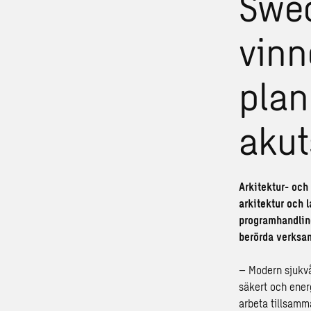
Swec
vinn
plan
akut
Arkitektur- och
arkitektur och 
programhandling
berörda verksam
– Modern sjukvå
säkert och energ
arbeta tillsamma