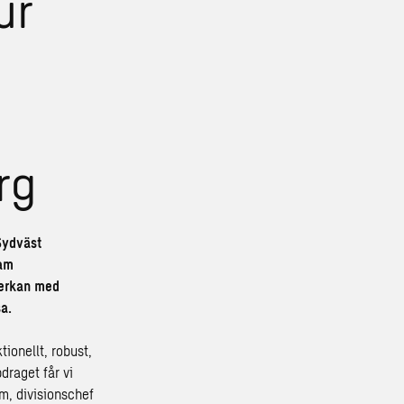
ur
rg
Sydväst
ram
verkan med
a.
ionellt, robust,
draget får vi
öm, divisionschef