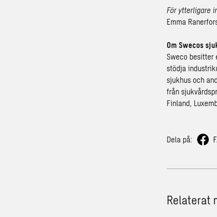
För ytterligare 
Emma Ranerfors
Om Swecos sjuk
Sweco besitter 
stödja industri
sjukhus och and
från sjukvårdspr
Finland, Luxemb
Dela på:
Relaterat 