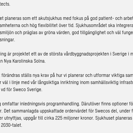
tects.
et planeras som ett akutsjukhus med fokus på god patient- och arbet
samheterna och hög flexibilitet över tid. Sjukhusområdet ska integre
miljön och präglas av gröna värden, god tillgänglighet och väl fung
ösningar.
ing är projektet ett av de största vårdbyggnadsprojekten i Sverige i 
an Nya Karolinska Solna.
förändras ställs nya krav på hur vi planerar och utformar viktiga sa
 väl i linje med vår långsiktiga inriktning inom samhällsviktig infrast
 vd för Sweco Sverige.
omfattar inledningsvis programhandling. Därutöver finns optioner för 
 Det sammanlagda uppskattade ordervärdet för Swecos del, under fö
r utnyttjas, uppgår till cirka 225 miljoner kronor. Sjukhuset planeras 
 2030-talet.