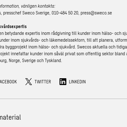
information, vänligen kontakta:
, presschef Sweco Sverige, 010-484 50 20,
press@sweco.se
vårdsexpertis
en betydande expertis inom rådgivning till kunder inom hälso- och sju
kunder inom sjukvårds- och läkemedelssektorn, till att planera, utfo
ra byggprojekt inom hälso- och sjukvård. Swecos aktuella och tidiga
ojekt innefattar kunder inom såväl privat som offentlig sektor bland 
urg, Norge, Sverige och Tyskland.
FACEBOOK
TWITTER
LINKEDIN
material