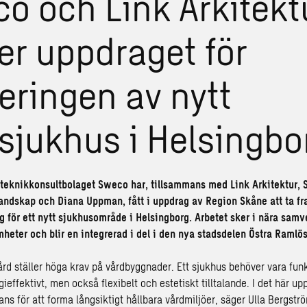
o och Link Arkitekt
er uppdraget för
eringen av nytt
sjukhus i Helsingbo
 teknikkonsultbolaget Sweco har, tillsammans med Link Arkitektur, 
landskap och Diana Uppman, fått i uppdrag av Region Skåne att ta f
 för ett nytt sjukhusområde i Helsingborg. Arbetet sker i nära sam
heter och blir en integrerad i del i den nya stadsdelen Östra Ramlös
rd ställer höga krav på vårdbyggnader. Ett sjukhus behöver vara funkt
ieffektivt, men också flexibelt och estetiskt tilltalande. I det här upp
ns för att forma långsiktigt hållbara vårdmiljöer, säger Ulla Bergstr