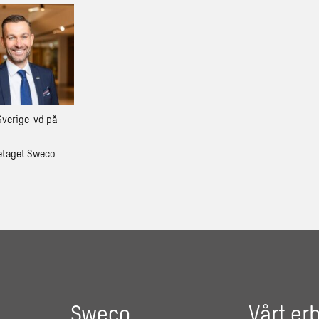
 Sverige-vd på
etaget Sweco.
Sweco
Vårt er