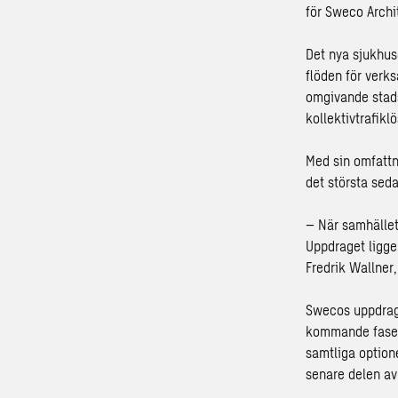
för Sweco Archi
Det nya sjukhus
flöden för verk
omgivande stads
kollektivtrafikl
Med sin omfattn
det största sed
– När samhället 
Uppdraget ligger
Fredrik Wallner,
Swecos uppdrag 
kommande faser.
samtliga optione
senare delen av