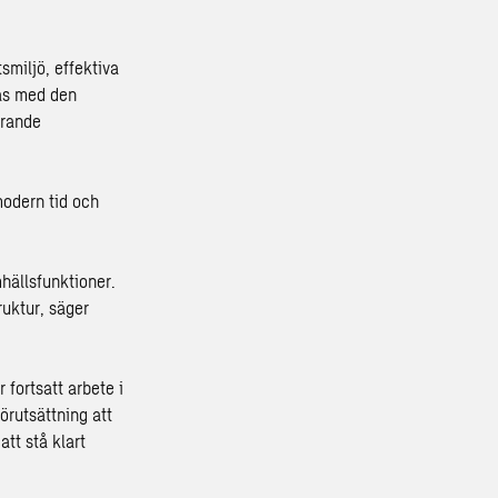
smiljö, effektiva
ras med den
erande
modern tid och
mhällsfunktioner.
ruktur, säger
fortsatt arbete i
rutsättning att
att stå klart