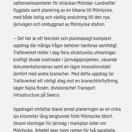
vattenverksamheter för sträckan Mölndal–Landvetter
flygplats samt planering av en bibana till Mölnlycke,
med både östlig och västlig anslutning till den nya
järnvägen och ombyggnad av Mölnlycke station.
– Det här är ett tekniskt och planmässigt komplext
uppdrag där många frågor behöver hanteras samtidigt.
Trafikverket möter i dag flera strukturella utmaningar:
kraftigt ökade kostnader i järnvägsprojekten, växande
dokumentationskrav samt en lägre innovationstakt
jämfört med andra branscher. Med detta uppdrag tar
Trafikverket ett viktigt steg mot en branschförflyttning,
säger Kajsa Rosén, divisionschef Transport
Infrastructure på Sweco.
Uppdraget omfattar bland annat planeringen av en cirka
sju kilometer lång bergtunnel förbi Mölnlycke tätort,
liksom lösningar för järnväg i markplan öster om
Mölnlycke. Arbetet sker inom ramen för två parallella