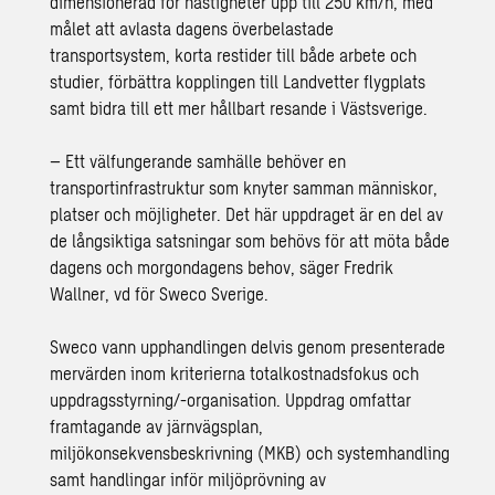
dimensionerad för hastigheter upp till 250 km/h, med
målet att avlasta dagens överbelastade
transportsystem, korta restider till både arbete och
studier, förbättra kopplingen till Landvetter flygplats
samt bidra till ett mer hållbart resande i Västsverige.
– Ett välfungerande samhälle behöver en
transportinfrastruktur som knyter samman människor,
platser och möjligheter. Det här uppdraget är en del av
de långsiktiga satsningar som behövs för att möta både
dagens och morgondagens behov, säger Fredrik
Wallner, vd för Sweco Sverige.
Sweco vann upphandlingen delvis genom presenterade
mervärden inom kriterierna totalkostnadsfokus och
uppdragsstyrning/-organisation. Uppdrag omfattar
framtagande av järnvägsplan,
miljökonsekvensbeskrivning (MKB) och systemhandling
samt handlingar inför miljöprövning av