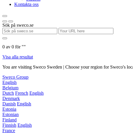
Kontakta oss
Sök på sweco.se
0
av
0
för "
"
Visa alla resultat
You are visiting Sweco Sweden | Choose your region for Sweco's loca
Sweco Group
English
Belgium
Dutch
French
English
Denmark
Danish
English
Estonia
Estonian
Finland
Finnish
English
France