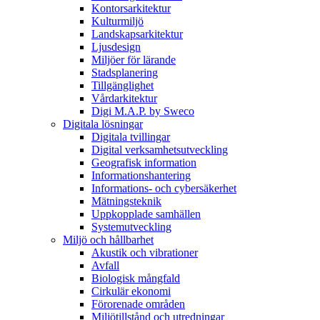
Kontorsarkitektur
Kulturmiljö
Landskapsarkitektur
Ljusdesign
Miljöer för lärande
Stadsplanering
Tillgänglighet
Vårdarkitektur
Digi M.A.P. by Sweco
Digitala lösningar
Digitala tvillingar
Digital verksamhetsutveckling
Geografisk information
Informationshantering
Informations- och cybersäkerhet
Mätningsteknik
Uppkopplade samhällen
Systemutveckling
Miljö och hållbarhet
Akustik och vibrationer
Avfall
Biologisk mångfald
Cirkulär ekonomi
Förorenade områden
Miljötillstånd och utredningar