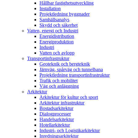
Hållbar fastighetsutveckling
Installation
Projektledning byggnader
Samhällsanalys
Skydd och säkerhet
Vatten, energi och Industri
Energidistribution
Energiproduktion
Industri
Vatten och avlopp
Transportinfrastruktur
Geoteknik och bergteknik
Järnväg, spårväg och tunnelbana
Projektledning transportinfrastruktur
Trafik och mobilitet
Väg och anläggning
Arkitektur
Arkitektur för kultur och sport
Arkitektur infrastruktur
Bostadsarkitektur
Dialogprocesser
Handelsarkitektur
Hotellarkitektur
Industri- och Logistikarkitektur
Inredningsarkitektur