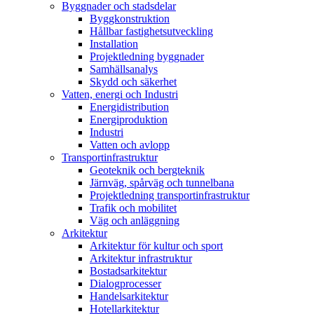
Byggnader och stadsdelar
Byggkonstruktion
Hållbar fastighetsutveckling
Installation
Projektledning byggnader
Samhällsanalys
Skydd och säkerhet
Vatten, energi och Industri
Energidistribution
Energiproduktion
Industri
Vatten och avlopp
Transportinfrastruktur
Geoteknik och bergteknik
Järnväg, spårväg och tunnelbana
Projektledning transportinfrastruktur
Trafik och mobilitet
Väg och anläggning
Arkitektur
Arkitektur för kultur och sport
Arkitektur infrastruktur
Bostadsarkitektur
Dialogprocesser
Handelsarkitektur
Hotellarkitektur