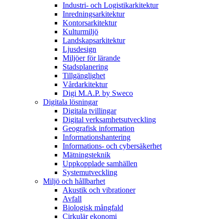
Industri- och Logistikarkitektur
Inredningsarkitektur
Kontorsarkitektur
Kulturmiljö
Landskapsarkitektur
Ljusdesign
Miljöer för lärande
Stadsplanering
Tillgänglighet
Vårdarkitektur
Digi M.A.P. by Sweco
Digitala lösningar
Digitala tvillingar
Digital verksamhetsutveckling
Geografisk information
Informationshantering
Informations- och cybersäkerhet
Mätningsteknik
Uppkopplade samhällen
Systemutveckling
Miljö och hållbarhet
Akustik och vibrationer
Avfall
Biologisk mångfald
Cirkulär ekonomi