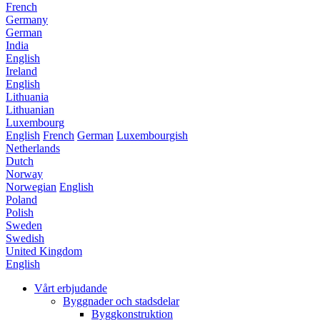
French
Germany
German
India
English
Ireland
English
Lithuania
Lithuanian
Luxembourg
English
French
German
Luxembourgish
Netherlands
Dutch
Norway
Norwegian
English
Poland
Polish
Sweden
Swedish
United Kingdom
English
Vårt erbjudande
Byggnader och stadsdelar
Byggkonstruktion