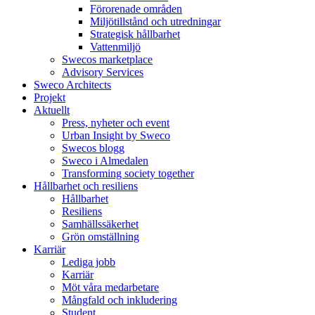
Förorenade områden
Miljötillstånd och utredningar
Strategisk hållbarhet
Vattenmiljö
Swecos marketplace
Advisory Services
Sweco Architects
Projekt
Aktuellt
Press, nyheter och event
Urban Insight by Sweco
Swecos blogg
Sweco i Almedalen
Transforming society together
Hållbarhet och resiliens
Hållbarhet
Resiliens
Samhällssäkerhet
Grön omställning
Karriär
Lediga jobb
Karriär
Möt våra medarbetare
Mångfald och inkludering
Student