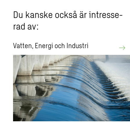
Du kanske också är in­tres­se­
rad av:
Vat­ten, Ener­gi och In­du­stri