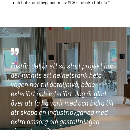
och butik är utbyggnaden av SCA:s fabrik i Obbola.”
Fastän det är ett så stort projekt har
det funnits ett helhetstänk hela
vägen ner till detaljnivå, både
exteriört och interiört. Jag är glad
över att få ha varit med och bidra till
att skapa en industribyggnad med
extra omsorg om gestaltningen.