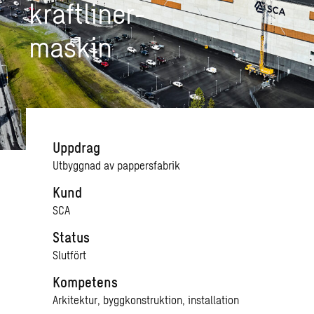
kraft­li­ner­
ma­skin
Uppdrag
Utbyggnad av pappersfabrik
Kund
SCA
Status
Slutfört
Kompetens
Arkitektur, byggkonstruktion, installation