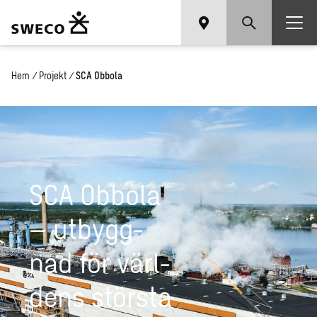
Hem
/
Projekt
/
SCA Obbola
SCA Ob­bo­la
– ut­bygg­
nad för värl­
dens störs­ta