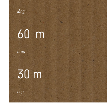
lång
60
m
bred
30
m
hög