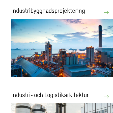
In­du­stri­bygg­nads­pro­jek­te­ring
In­du­stri- och Lo­gistikar­ki­tek­tur