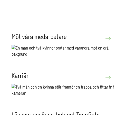
Möt våra med­ar­be­ta­re
Kar­riär
Läs mer om Saas-bo­la­get Twin­fin­ty