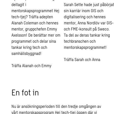
deltagit i
Sarah Sette hade just påbörjat
mentorskapsprogrammet Hej
sin karriär inom GIS och
tech-tjej? Träffa adepten
digitalisering och hennes
Alanah Coleman och hennes
mentor, Anna Nordlöv var GIS-
mentor, gruppchefen Emmy
och FME-konsult på Sweco.
Axelsson! De berättar mer om
Ta del av deras tankar kring
programmet och delar sina
techbranschen och
tankar kring tech och
mentorskapsprogrammet!
samhällsbyggnad!
Träffa Sarah och Anna
Träffa Alanah och Emmy
En fot in
Nu är ansökningsperioden till den tredje omgången av
vårt mentorskapsprogram Hej tech-tjej öppen där vi