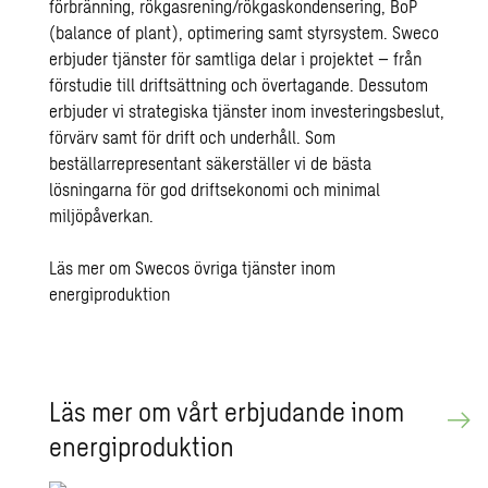
förbränning, rökgasrening/rökgaskondensering, BoP
(balance of plant), optimering samt styrsystem. Sweco
erbjuder tjänster för samtliga delar i projektet – från
förstudie till driftsättning och övertagande. Dessutom
erbjuder vi strategiska tjänster inom investeringsbeslut,
förvärv samt för drift och underhåll. Som
beställarrepresentant säkerställer vi de bästa
lösningarna för god driftsekonomi och minimal
miljöpåverkan.
Läs mer om Swecos övriga tjänster inom
energiproduktion
Läs mer om vårt er­bju­dan­de inom
ener­gi­pro­duk­tion