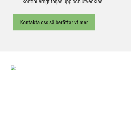
kontinuerligt följas upp och utvecklas.
Kontakta oss så berättar vi mer
Vi kartlägger prioriterade grupper och
socialtjänstens tillgänglighet och utför
behovsanalys med fokus på målgrupper
som socialtjänsten når i låg utsträckning.