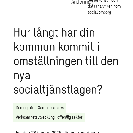
Seniorkonsult och
dataanalytiker inom
social omsorg
Hur långt har din
kommun kommit i
omställningen till den
nya
socialtjänstlagen?
Demografi
Samhällsanalys
Verksamhetsutveckling i offentlig sektor
Idag den 28 januari 2025, lämnar regeringen