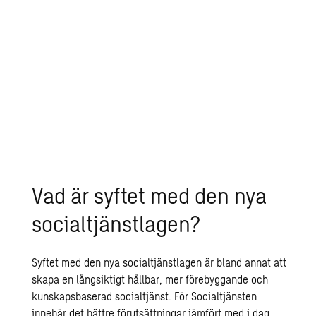
För Socialtjänsten innebär den nya
socialtjänstlagen bättre förutsättningar
jämfört med i dag, men också ett utökat
ansvar för planeringen av insatser till
enskilda, och att särskilt väga in behovet
av tidiga och förebyggande insatser.
Vad är syftet med den nya
socialtjänstlagen?
Syftet med den nya socialtjänstlagen är bland annat att
skapa en långsiktigt hållbar, mer förebyggande och
kunskapsbaserad socialtjänst. För Socialtjänsten
innebär det bättre förutsättningar jämfört med i dag,