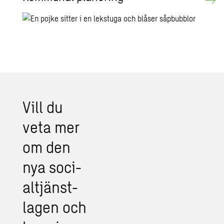
Vill du
veta mer
om den
nya so­ci­
al­tjänst­
la­gen och