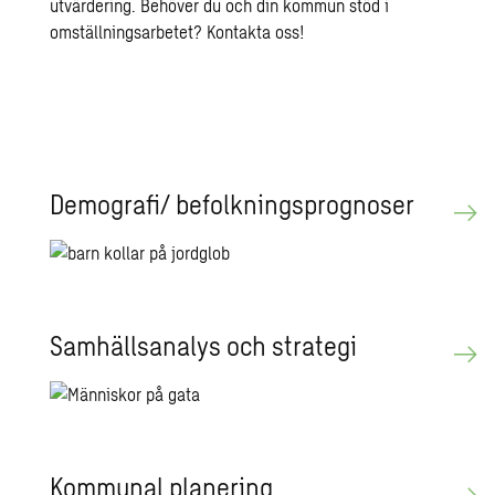
utvärdering. Behöver du och din kommun stöd i
omställningsarbetet? Kontakta oss!
De­mo­gra­fi/ be­folk­nings­pro­gno­ser
Sam­hälls­a­na­lys och stra­te­gi
Kom­mu­nal pla­ne­ring