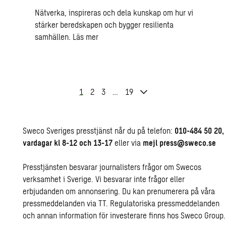
Nätverka, inspireras och dela kunskap om hur vi
stärker beredskapen och bygger resilienta
samhällen.
Läs mer
1
2
3
…
19
Sweco Sveriges presstjänst når du på telefon:
010-484 50 20,
vardagar kl 8-12 och 13-17
eller via
mejl
press@sweco.se
Presstjänsten besvarar journalisters frågor om Swecos
verksamhet i Sverige. Vi besvarar inte frågor eller
erbjudanden om annonsering. Du kan prenumerera på våra
pressmeddelanden
via TT
. Regulatoriska pressmeddelanden
och annan information för investerare finns hos
Sweco Group
.