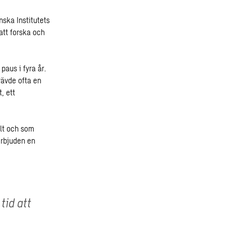
nska Institutets
 att forska och
paus i fyra år.
rävde ofta en
, ett
llt och som
erbjuden en
tid att