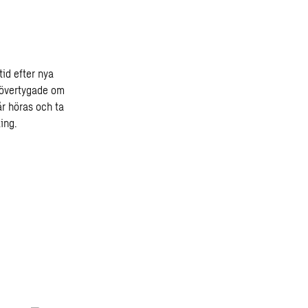
tid efter nya
r övertygade om
r höras och ta
ing.