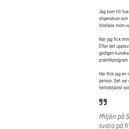
Jag kom till Sv
stipendium och f
föreläsa inom v
När jag fick min
Efter det upple
gedigen kunska
praktikprogram 
Här fick jag en
person. Det var
heltidstjänst so
Miljön på S
svara på f