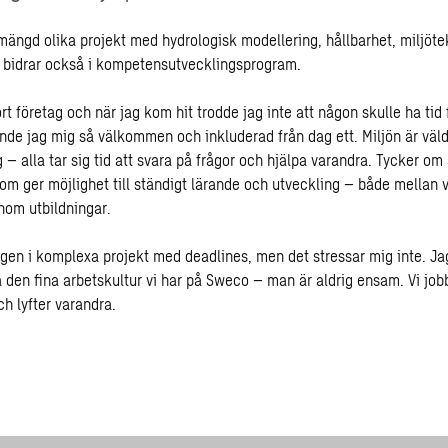
 mängd olika projekt med hydrologisk modellering, hållbarhet, miljöt
ag bidrar också i kompetensutvecklingsprogram.
rt företag och när jag kom hit trodde jag inte att någon skulle ha tid 
ände jag mig så välkommen och inkluderad från dag ett. Miljön är väld
– alla tar sig tid att svara på frågor och hjälpa varandra. Tycker om 
om ger möjlighet till ständigt lärande och utveckling – både mellan v
nom utbildningar.
igen i komplexa projekt med deadlines, men det stressar mig inte. Jag
 den fina arbetskultur vi har på Sweco – man är aldrig ensam. Vi job
ch lyfter varandra.