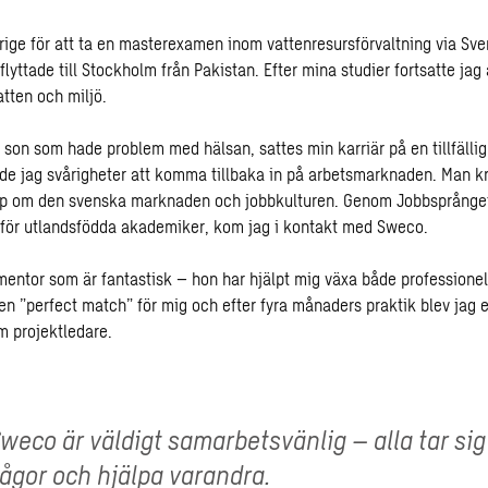
erige för att ta en masterexamen inom vattenresursförvaltning via Sve
lyttade till Stockholm från Pakistan. Efter mina studier fortsatte jag
atten och miljö.
 son som hade problem med hälsan, sattes min karriär på en tillfällig 
vde jag svårigheter att komma tillbaka in på arbetsmarknaden. Man k
p om den svenska marknaden och jobbkulturen. Genom Jobbsprånget
för utlandsfödda akademiker, kom jag i kontakt med Sweco.
 mentor som är fantastisk – hon har hjälpt mig växa både professione
 en ”perfect match” för mig och efter fyra månaders praktik blev jag 
m projektledare.
weco är väldigt samarbetsvänlig – alla tar sig 
rågor och hjälpa varandra.