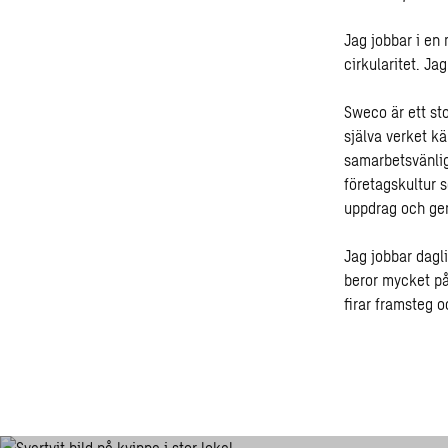
Jag jobbar i en
cirkularitet. J
Sweco är ett sto
själva verket k
samarbetsvänlig 
företagskultur s
uppdrag och ge
Jag jobbar dagl
beror mycket på
firar framsteg o