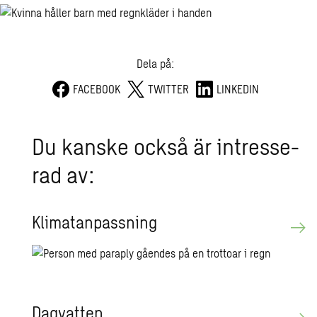
Dela på:
FACEBOOK
TWITTER
LINKEDIN
Du kanske också är in­tres­se­
rad av:
Kli­ma­tan­pass­ning
Dag­vat­ten