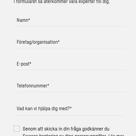
i formuläret så återkommer våra experter till dig.
Namn
*
Företag/organisation
*
E-post
*
Telefonnummer
*
Vad kan vi hjälpa dig med?
*
Genom att skicka in din fråga godkänner du
Swecos hantering av dina personuppgifter.
Läs mer