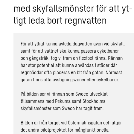
med sky­fallsmöns­ter för att yt­
ligt leda bort regn­vat­ten
För att ytligt kunna avleda dagvatten även vid skyfall,
samt för att vattnet ska kunna passera cykelbanor
och gångstråk, tog vi fram en flexibel ränna. Rännan
har stor potential att kunna användas i städer där
regnbäddar ofta placeras en bit från gatan. Närmast
gatan finns ofta avstigningszoner eller cykelbanor.
På bilden ser vi rännan som Sweco utvecklat
tillsammans med Pekuma samt Stockholms
skyfallsmönster som Sweco har tagit fram.
Bilden är från torget vid Östermalmsgatan och utgör
det andra pilotprojektet för mångfunktionella