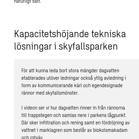
naturligt sätt.
Ka­pa­ci­tets­hö­jan­de tek­nis­ka
lös­ning­ar i sky­fallspar­ken
För att kunna leda bort stora mängder dagvatten
etablerades utöver ledningar också ytlig avledning i
form av kommunicerande kärl och egendesignade
rännor med skyfallsmönster.
I videon ser vi hur dagvatten rinner in från rännorna
till trappstegen och samlas nere i parkens lågpunkt.
Där sker infiltration och rening samt en fördröjning av
vattnet i marklagren som består av biokolsmakadam
och rotväv.