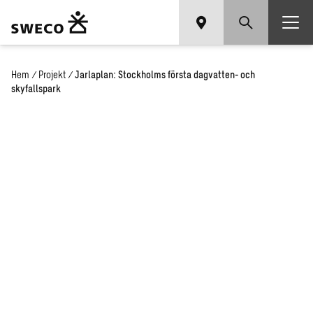
Hem
/
Projekt
/
Jarlaplan: Stockholms första dagvatten- och
skyfallspark
Jar­la­plan:
Stock­holms
förs­ta dag­
vat­ten- och
sky­fallspark