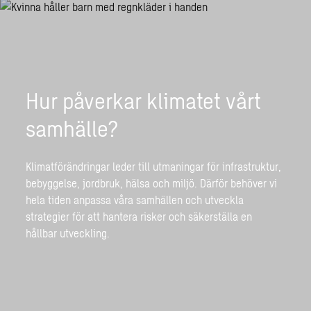
Hur påverkar klimatet vårt
samhälle?
Klimatförändringar leder till utmaningar för infrastruktur,
bebyggelse, jordbruk, hälsa och miljö. Därför behöver vi
hela tiden anpassa våra samhällen och utveckla
strategier för att hantera risker och säkerställa en
hållbar utveckling.