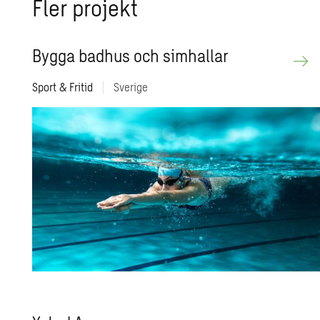
Fler pro­jekt
Bygga bad­hus och sim­hal­lar
Sport & Fritid
|
Sverige