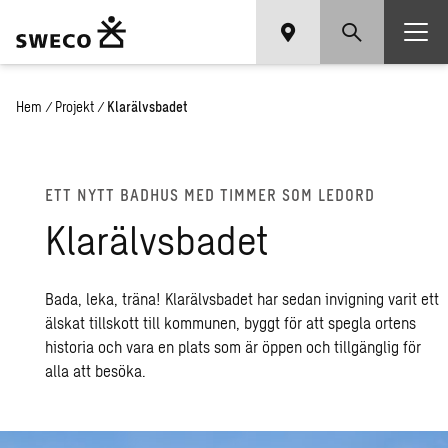
Hem
/
Projekt
/
Klarälvsbadet
ETT NYTT BAD­HUS MED TIM­MER SOM LED­ORD
Kla­rälvs­ba­det
Bada, leka, träna! Klarälvsbadet har sedan invigning varit ett
älskat tillskott till kommunen, byggt för att spegla ortens
historia och vara en plats som är öppen och tillgänglig för
alla att besöka.