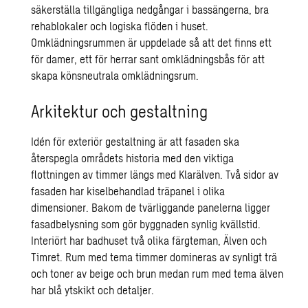
säkerställa tillgängliga nedgångar i bassängerna, bra
rehablokaler och logiska flöden i huset.
Omklädningsrummen är uppdelade så att det finns ett
för damer, ett för herrar sant omklädningsbås för att
skapa könsneutrala omklädningsrum.
Arkitektur och gestaltning
Idén för exteriör gestaltning är att fasaden ska
återspegla områdets historia med den viktiga
flottningen av timmer längs med Klarälven. Två sidor av
fasaden har kiselbehandlad träpanel i olika
dimensioner. Bakom de tvärliggande panelerna ligger
fasadbelysning som gör byggnaden synlig kvällstid.
Interiört har badhuset två olika färgteman, Älven och
Timret. Rum med tema timmer domineras av synligt trä
och toner av beige och brun medan rum med tema älven
har blå ytskikt och detaljer.