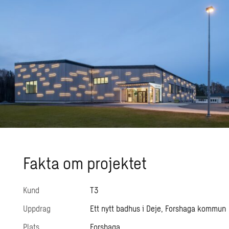
Fakta om pro­jek­tet
Kund
T3
Uppdrag
Ett nytt badhus i Deje, Forshaga kommun
Plats
Forshaga