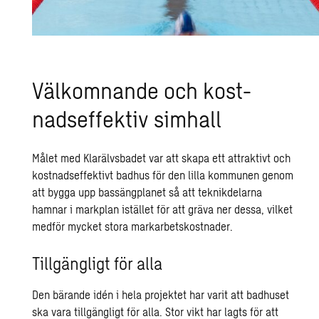
Väl­kom­nan­de och kost­
nads­ef­fek­tiv sim­hall
Målet med Klarälvsbadet var att skapa ett attraktivt och
kostnadseffektivt badhus för den lilla kommunen genom
att bygga upp bassängplanet så att teknikdelarna
hamnar i markplan istället för att gräva ner dessa, vilket
medför mycket stora markarbetskostnader.
Tillgängligt för alla
Den bärande idén i hela projektet har varit att badhuset
ska vara tillgängligt för alla. Stor vikt har lagts för att