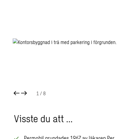
1
/ 8
Viss­te du att …
Permobil grundades 1967 av läkaren Per