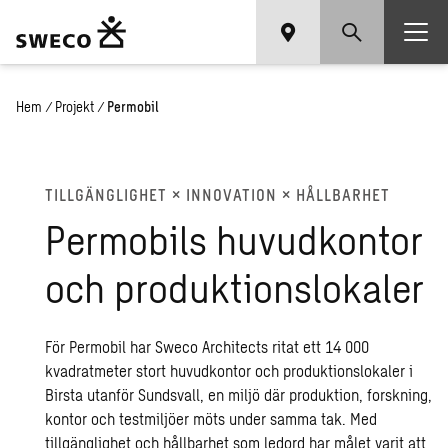
Hem
/
Projekt
/
Permobil
TILL­GÄNG­LIG­HET × IN­NO­VA­TION × HÅLL­BAR­HET
Per­mo­bils hu­vud­kon­tor
och pro­duk­tions­lo­ka­ler
För Permobil har Sweco Architects ritat ett 14 000
kvadratmeter stort huvudkontor och produktionslokaler i
Birsta utanför Sundsvall, en miljö där produktion, forskning,
kontor och testmiljöer möts under samma tak. Med
tillgänglighet och hållbarhet som ledord har målet varit att