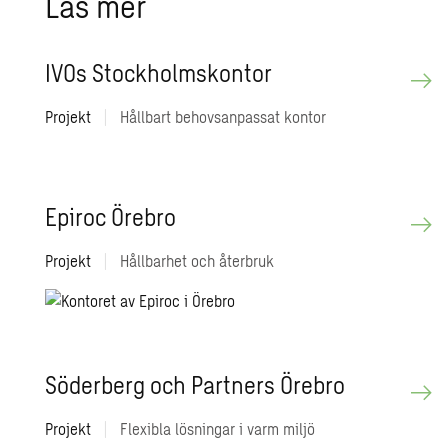
Läs mer
IVOs Stock­holms­kon­tor
Projekt
|
Hållbart behovsanpassat kontor
Epi­roc Öre­bro
Projekt
|
Hållbarhet och återbruk
Sö­der­berg och Part­ners Öre­bro
Projekt
|
Flexibla lösningar i varm miljö