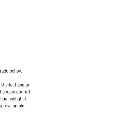
drade behov.
ktivitet handlar
t person gör rätt
dhög hastighet.
ompröva gamla