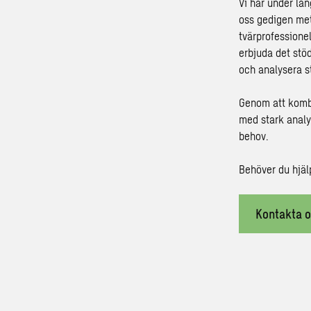
Vi har under lå
oss gedigen met
tvärprofession
erbjuda det stö
och analysera s
Genom att kombi
med stark analy
behov.
Behöver du hjäl
Kontakta o