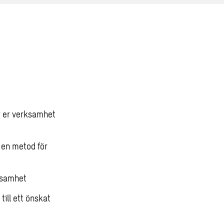
ör er verksamhet
 en metod för
rksamhet
till ett önskat