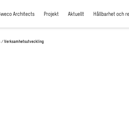
Sweco Architects
Projekt
Aktuellt
Hållbarhet och re
s
/
Verksamhetsutveckling
veckling