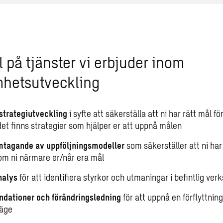
 på tjänster vi erbjuder inom
hetsutveckling
strategiutveckling
i syfte att säkerställa att ni har rätt mål f
det finns strategier som hjälper er att uppnå målen
amtagande av uppföljningsmodeller
som säkerställer att ni har
om ni närmare er/når era mål
nalys
för att identifiera styrkor och utmaningar i befintlig ve
dationer och förändringsledning
för att uppnå en förflyttning 
läge