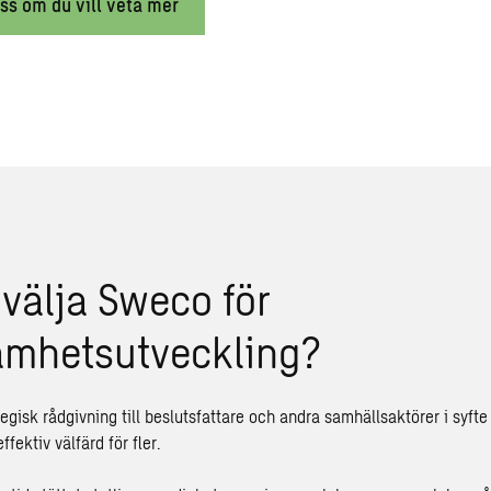
ss om du vill veta mer
 välja Sweco för
amhetsutveckling?
tegisk rådgivning till beslutsfattare och andra samhällsaktörer i syfte a
ffektiv välfärd för fler.