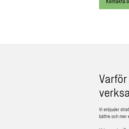
Kontakta o
Varför
verks
Vi erbjuder stra
bättre och mer e