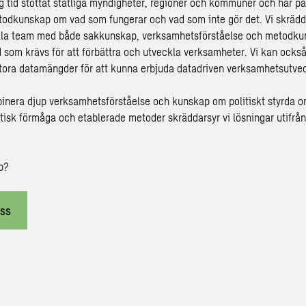
ng tid stöttat statliga myndigheter, regioner och kommuner och har på
odkunskap om vad som fungerar och vad som inte gör det. Vi skrädd
ella team med både sakkunskap, verksamhetsförståelse och metodkun
d som krävs för att förbättra och utveckla verksamheter. Vi kan ock
tora datamängder för att kunna erbjuda datadriven verksamhetsutvec
nera djup verksamhetsförståelse och kunskap om politiskt styrda o
tisk förmåga och etablerade metoder skräddarsyr vi lösningar utifrå
p?
ss