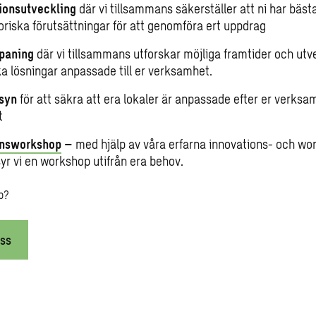
ionsutveckling
där vi tillsammans säkerställer att ni har bäst
oriska förutsättningar för att genomföra ert uppdrag
paning
där vi tillsammans utforskar möjliga framtider och utv
ka lösningar anpassade till er verksamhet.
syn
för att säkra att era lokaler är anpassade efter er verks
t
onsworkshop
–
med hjälp av våra erfarna innovations- och wo
yr vi en workshop utifrån era behov.
p?
ss