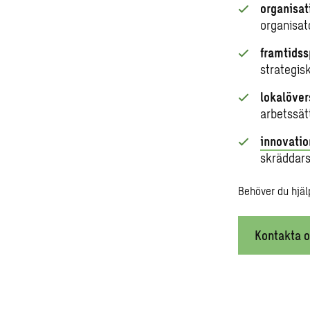
organisat
organisat
framtidss
strategis
lokalöver
arbetssät
innovati
skräddars
Behöver du hjäl
Kontakta o