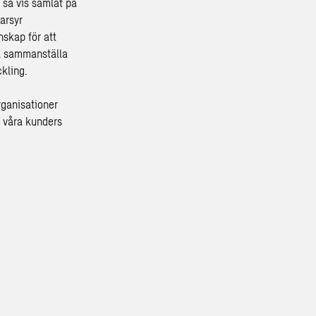
 så vis samlat på
arsyr
skap för att
så sammanställa
kling.
rganisationer
n våra kunders