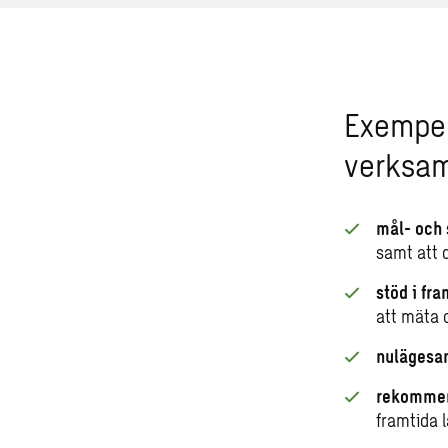
Exempel
verksam
mål- och 
samt att 
stöd i fr
att mäta 
nulägesa
rekommen
framtida 