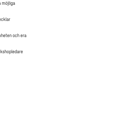
a möjliga
ecklar
amheten och era
rkshopledare