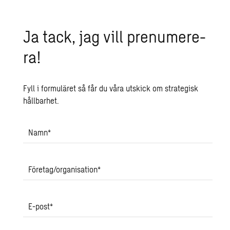
Ja tack, jag vill pre­nu­me­re­
ra!
Fyll i formuläret så får du våra utskick om strategisk
hållbarhet.
Namn
*
Företag/organisation
*
E-post
*