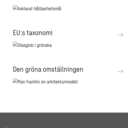
EU:s tax­o­no­mi
Den gröna om­ställ­ning­en