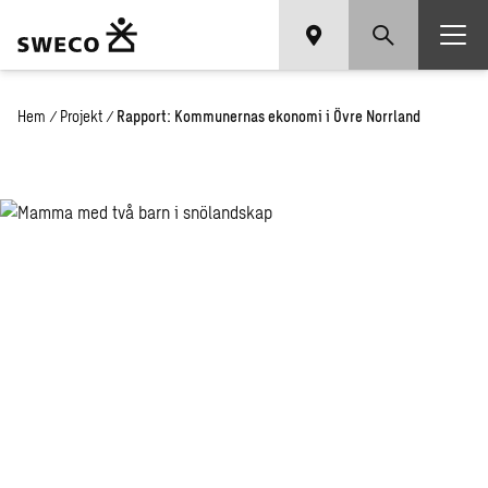
Hem
/
Projekt
/
Rapport: Kommunernas ekonomi i Övre Norrland
Rap­port:
Sam­hälls­
om­ställ­ning
och kom­mu­
ner­nas eko­