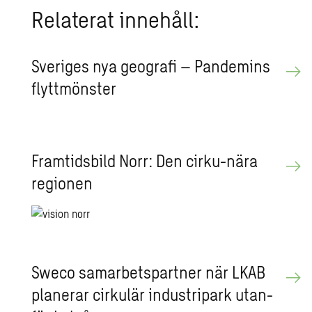
Re­la­te­rat in­ne­håll:
Sve­ri­ges nya geo­gra­fi – Pan­de­mins
flytt­möns­ter
Fram­tids­bild Norr: Den cirku-nära
re­gi­o­nen
Sweco sam­ar­bets­part­ner när LKAB
pla­ne­rar cir­ku­lär in­du­stri­park ut­an­