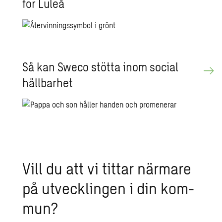
för Luleå
Så kan Sweco stöt­ta inom so­ci­al
håll­bar­het
Vill du att vi tit­tar när­ma­re
på ut­veck­ling­en i din kom­
mun?